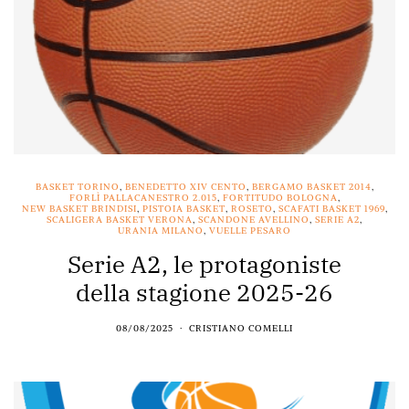
BASKET TORINO
,
BENEDETTO XIV CENTO
,
BERGAMO BASKET 2014
,
FORLÌ PALLACANESTRO 2.015
,
FORTITUDO BOLOGNA
,
NEW BASKET BRINDISI
,
PISTOIA BASKET
,
ROSETO
,
SCAFATI BASKET 1969
,
SCALIGERA BASKET VERONA
,
SCANDONE AVELLINO
,
SERIE A2
,
URANIA MILANO
,
VUELLE PESARO
Serie A2, le protagoniste
della stagione 2025-26
08/08/2025
CRISTIANO COMELLI