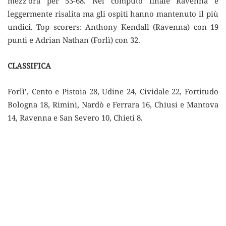
mezz’ora per 53-68. Nel computo finale Ravenna è
leggermente risalita ma gli ospiti hanno mantenuto il più
undici. Top scorers: Anthony Kendall (Ravenna) con 19
punti e Adrian Nathan (Forlì) con 32.
CLASSIFICA
Forlì’, Cento e Pistoia 28, Udine 24, Cividale 22, Fortitudo
Bologna 18, Rimini, Nardò e Ferrara 16, Chiusi e Mantova
14, Ravenna e San Severo 10, Chieti 8.