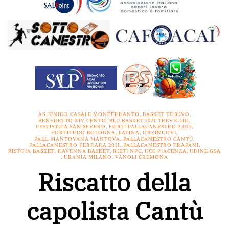
AS JUNIOR CASALE MONFERRANTO
,
BASKET TORINO
,
BENEDETTO XIV CENTO
,
BLU BASKET 1971 TREVIGLIO
,
CESTISTICA SAN SEVERO
,
FORLÌ PALLACANESTRO 2.015
,
FORTITUDO BOLOGNA
,
LATINA
,
ORZINUOVI
,
PALL. MANTOVANA MANTOVA
,
PALLACANESTRO CANTÙ
,
PALLACANESTRO FERRARA 2011
,
PALLACANESTRO TRAPANI
,
PISTOIA BASKET
,
RAVENNA BASKET
,
RIETI NPC
,
UCC PIACENZA
,
UDINE GSA
,
URANIA MILANO
,
VANOLI CREMONA
Riscatto della
capolista Cantù