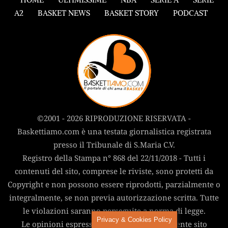
A2
BASKET NEWS
BASKET STORY
PODCAST
©2001 - 2026 RIPRODUZIONE RISERVATA -
Baskettiamo.com è una testata giornalistica registrata
presso il Tribunale di S.Maria C.V.
Registro della Stampa n° 868 del 22/11/2018 - Tutti i
contenuti del sito, comprese le riviste, sono protetti da
Copyright e non possono essere riprodotti, parzialmente o
integralmente, se non previa autorizzazione scritta. Tutte
le violazioni saranno perseguite a norma di legge.
Privacy & Cookies Policy
Le opinioni espresse negli articoli del presente sito