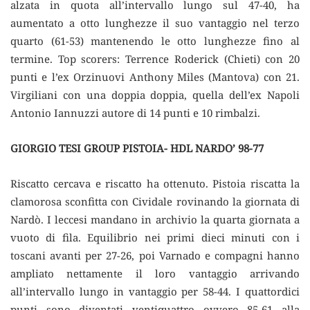
alzata in quota all’intervallo lungo sul 47-40, ha
aumentato a otto lunghezze il suo vantaggio nel terzo
quarto (61-53) mantenendo le otto lunghezze fino al
termine. Top scorers: Terrence Roderick (Chieti) con 20
punti e l’ex Orzinuovi Anthony Miles (Mantova) con 21.
Virgiliani con una doppia doppia, quella dell’ex Napoli
Antonio Iannuzzi autore di 14 punti e 10 rimbalzi.
GIORGIO TESI GROUP PISTOIA- HDL NARDO’ 98-77
Riscatto cercava e riscatto ha ottenuto. Pistoia riscatta la
clamorosa sconfitta con Cividale rovinando la giornata di
Nardò. I leccesi mandano in archivio la quarta giornata a
vuoto di fila. Equilibrio nei primi dieci minuti con i
toscani avanti per 27-26, poi Varnado e compagni hanno
ampliato nettamente il loro vantaggio arrivando
all’intervallo lungo in vantaggio per 58-44. I quattordici
punti sono diventati ventiquattro ovvero 85-61 alla