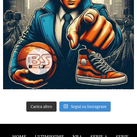
Carica altro
Segui su Instagram
HOME
ULTIMISSIME
NBA
SERIE A
SERIE