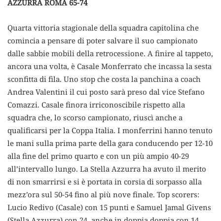
AZZURRA ROMA 65-74
Quarta vittoria stagionale della squadra capitolina che
comincia a pensare di poter salvare il suo campionato
dalle sabbie mobili della retrocessione. A finire al tappeto,
ancora una volta, è Casale Monferrato che incassa la sesta
sconfitta di fila. Uno stop che costa la panchina a coach
Andrea Valentini il cui posto sarà preso dal vice Stefano
Comazzi. Casale finora irriconoscibile rispetto alla
squadra che, lo scorso campionato, riuscì anche a
qualificarsi per la Coppa Italia. I monferrini hanno tenuto
le mani sulla prima parte della gara conducendo per 12-10
alla fine del primo quarto e con un più ampio 40-29
all’intervallo lungo. La Stella Azzurra ha avuto il merito
di non smarrirsi e si è portata in corsia di sorpasso alla
mezz’ora sul 50-54 fino al più nove finale. Top scorers:
Lucio Redivo (Casale) con 15 punti e Samuel Jamal Givens
(Stella Azzurra) con 24, anche in doppia doppia con 14