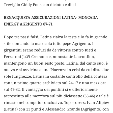
Treviglio Giddy Potts con diciotto e dieci.
BENACQUISTA ASSICURAZIONI LATINA- MONCADA
ENERGY AGRIGENTO 87-71
Dopo tre passi falsi, Latina rialza la testa e lo fa in grande
stile domando la matricola tutto pepe Agrigento. I
girgentini erano reduci da de vittorie contro Rieti e
Ferraroni Ju.Vi Cremona e, nonostante la sconfitta,
mantengono un buon sesto posto. Latina, dal canto suo, è
ottava e si avvicina a una Piacenza in crisi da cui dista due
sole lunghezze. Latina in costante controllo della contesa
con un primo quarto archiviato sul 24-17 e una mezz’ora
sul 47-32. Il vantaggio dei pontini si è ulteriormente
accresciuto alla mezz’ora sul più diciassette (63-46) e tale è
rimasto nel computo conclusivo. Top scorers: Ivan Alipiev
(Latina) con 23 punti e Alessandro Grande (Agrigento) con