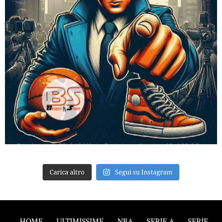
Carica altro
Segui su Instagram
HOME
ULTIMISSIME
NBA
SERIE A
SERIE