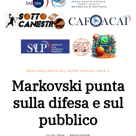
MENS SANA SIENA 1871
,
REYER VENEZIA
,
SERIE A
Markovski punta
sulla difesa e sul
pubblico
22/02/2014
REDAZIONE