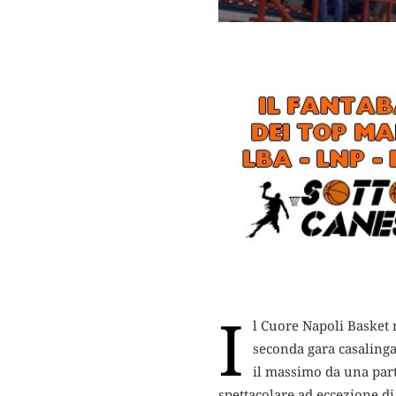
I
l Cuore Napoli Basket n
seconda gara casalinga
il massimo da una part
spettacolare ad eccezione di 