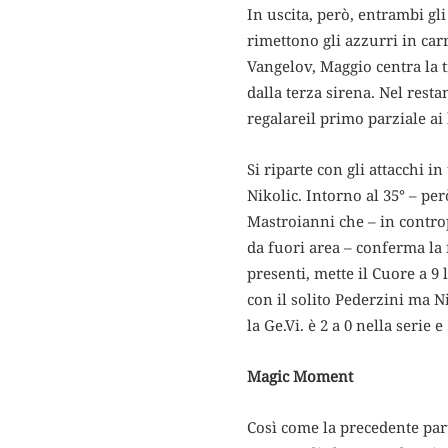
In uscita, però, entrambi gl
rimettono gli azzurri in carr
Vangelov, Maggio centra la t
dalla terza sirena. Nel resta
regalareil primo parziale ai 
Si riparte con gli attacchi i
Nikolic. Intorno al 35° – p
Mastroianni che – in controp
da fuori area – conferma la 
presenti, mette il Cuore a 9 
con il solito Pederzini ma Ni
la Ge.Vi. è 2 a 0 nella serie e
Magic Moment
Così come la precedente part