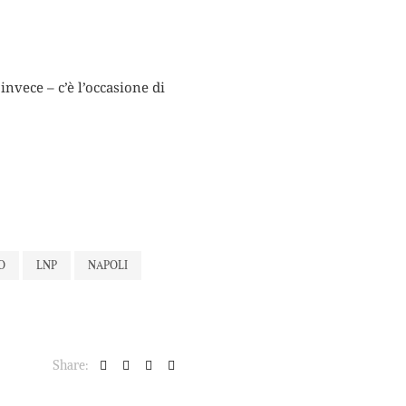
invece – c’è l’occasione di
O
LNP
NAPOLI
Share: