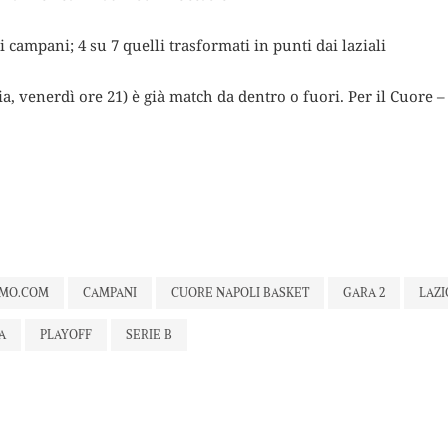
ai campani; 4 su 7 quelli trasformati in punti dai laziali
ia, venerdì ore 21) è già match da dentro o fuori. Per il Cuore – 
AMO.COM
CAMPANI
CUORE NAPOLI BASKET
GARA 2
LAZI
A
PLAYOFF
SERIE B