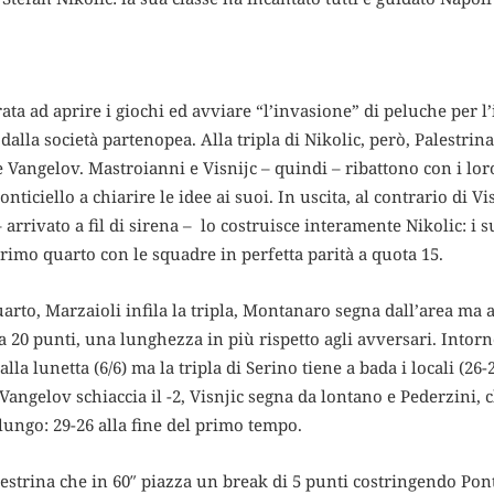
rata ad aprire i giochi ed avviare “l’invasione” di peluche per l’
alla società partenopea. Alla tripla di Nikolic, però, Palestrina
 e Vangelov. Mastroianni e Visnijc – quindi – ribattono con i lo
ticiello a chiarire le idee ai suoi. In uscita, al contrario di Vi
 arrivato a fil di sirena – lo costruisce interamente Nikolic: i suo
imo quarto con le squadre in perfetta parità a quota 15.
arto, Marzaioli infila la tripla, Montanaro segna dall’area ma 
a 20 punti, una lunghezza in più rispetto agli avversari. Intorn
lla lunetta (6/6) ma la tripla di Serino tiene a bada i locali (26
Vangelov schiaccia il -2, Visnjic segna da lontano e Pederzini, 
lungo: 29-26 alla fine del primo tempo.
alestrina che in 60″ piazza un break di 5 punti costringendo Pont