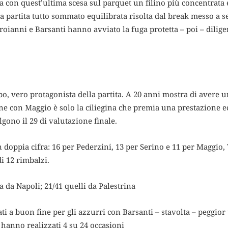
a con quest’ultima scesa sul parquet un filino più concentrata 
 partita tutto sommato equilibrata risolta dal break messo a s
roianni e Barsanti hanno avviato la fuga protetta – poi – dili
rbo, vero protagonista della partita. A 20 anni mostra di avere u
ne con Maggio è solo la ciliegina che premia una prestazione e
algono il 29 di valutazione finale.
n doppia cifra: 16 per Pederzini, 13 per Serino e 11 per Maggio,
i 12 rimbalzi.
rea da Napoli; 21/41 quelli da Palestrina
ati a buon fine per gli azzurri con Barsanti – stavolta – peggior t
hanno realizzati 4 su 24 occasioni