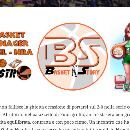
on fallisce la ghiotta occasione di portarsi
sul 2-0 nella serie 
. Al ritorno nel palazzetto di Fuorigrotta, anche stasera ben gr
ita equilibrata, contratta e con poco ritmo. Un incontro che ha
Stefan Nikolic: la sua classe ha incantato tutti e guidato Napoli a