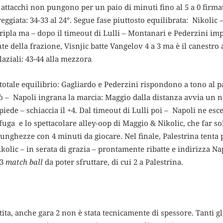
i attacchi non pungono per un paio di minuti fino al 5 a 0 firm
eggiata: 34-33 al 24°. Segue fase piuttosto equilibrata: Nikolic 
ripla ma – dopo il timeout di Lulli – Montanari e Pederzini imp
nte della frazione, Visnjic batte Vangelov 4 a 3 ma è il canestro a
laziali: 43-44 alla mezzora
n totale equilibrio: Gagliardo e Pederzini rispondono a tono al 
erò – Napoli ingrana la marcia: Maggio dalla distanza avvia un 
iede – schiaccia il +4. Dal timeout di Lulli poi – Napoli ne esc
fuga e lo spettacolare alley-oop di Maggio & Nikolic, che far sob
lunghezze con 4 minuti da giocare. Nel finale, Palestrina tenta p
kolic – in serata di grazia – prontamente ribatte e indirizza Nap
 3
match ball
da poter sfruttare, di cui 2 a Palestrina.
ita, anche gara 2 non è stata tecnicamente di spessore. Tanti gli