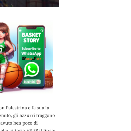
con Palestrina e fa sua la
emito, gli azzurri traggono
 avuto ben poco di
lla vittoria. 65-58 il finale