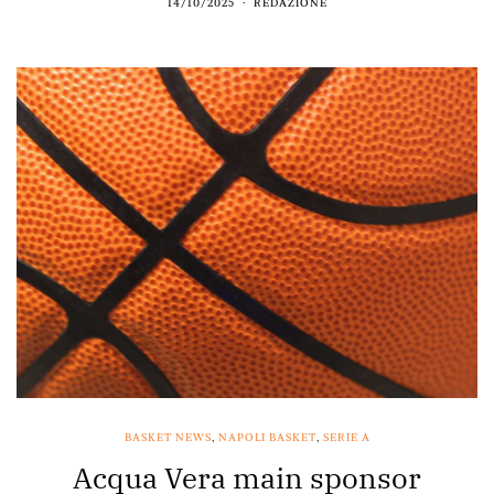
14/10/2025
REDAZIONE
BASKET NEWS
,
NAPOLI BASKET
,
SERIE A
Acqua Vera main sponsor