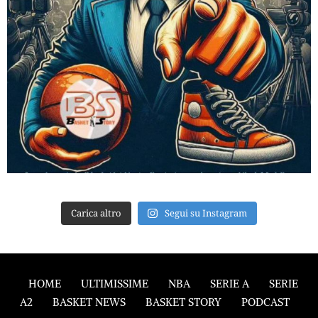
Carica altro
Segui su Instagram
HOME
ULTIMISSIME
NBA
SERIE A
SERIE
A2
BASKET NEWS
BASKET STORY
PODCAST