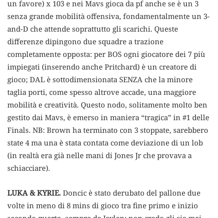
un favore) x 103 e nei Mavs gioca da pf anche se è un 3
senza grande mobilità offensiva, fondamentalmente un 3-
and-D che attende soprattutto gli scarichi. Queste
differenze dipingono due squadre a trazione
completamente opposta: per BOS ogni giocatore dei 7 più
impiegati (inserendo anche Pritchard) è un creatore di
gioco; DAL è sottodimensionata SENZA che la minore
taglia porti, come spesso altrove accade, una maggiore
mobilità e creatività. Questo nodo, solitamente molto ben
gestito dai Mavs, è emerso in maniera “tragica” in #1 delle
Finals. NB: Brown ha terminato con 3 stoppate, sarebbero
state 4 ma una è stata contata come deviazione di un lob
(in realtà era già nelle mani di Jones Jr che provava a
schiacciare).
LUKA & KYRIE.
Doncic è stato derubato del pallone due
volte in meno di 8 mins di gioco tra fine primo e inizio