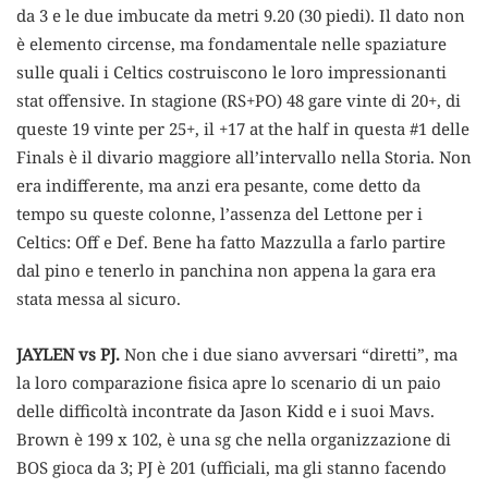
da 3 e le due imbucate da metri 9.20 (30 piedi). Il dato non
è elemento circense, ma fondamentale nelle spaziature
sulle quali i Celtics costruiscono le loro impressionanti
stat offensive. In stagione (RS+PO) 48 gare vinte di 20+, di
queste 19 vinte per 25+, il +17 at the half in questa #1 delle
Finals è il divario maggiore all’intervallo nella Storia. Non
era indifferente, ma anzi era pesante, come detto da
tempo su queste colonne, l’assenza del Lettone per i
Celtics: Off e Def. Bene ha fatto Mazzulla a farlo partire
dal pino e tenerlo in panchina non appena la gara era
stata messa al sicuro.
JAYLEN vs PJ.
Non che i due siano avversari “diretti”, ma
la loro comparazione fisica apre lo scenario di un paio
delle difficoltà incontrate da Jason Kidd e i suoi Mavs.
Brown è 199 x 102, è una sg che nella organizzazione di
BOS gioca da 3; PJ è 201 (ufficiali, ma gli stanno facendo