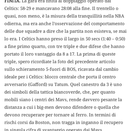
FINITA.
La gara era finita al doppiaggio operato dai
Celtics: 58-29 e mancavano 28:08 alla fine. Il trentello o
quasi, non meno, è la misura della tranquillità nella NBA
odierna, ma era anche l’osservazione del comportamento
delle due squadre a dire che la partita non esisteva, se mai
lo era. I Celtics hanno preso il largo in 50 secs (1:40 – 0:50)
a fine primo quarto, con tre triple e due difese che hanno
portato il loro vantaggio da 8 a 17. La prima di queste
triple, spero ricordiate la foto del precedente articolo
sullo schieramento 5-fuori di BOS, ricavata dal cambio
ideale per i Celtics: blocco centrale che porta il centro
avversario (Gafford) su Tatum. Quel canestro da 3 è uno
dei simboli della tattica biancoverde, che, per quanto
mobili siano i centri dei Mavs, rende davvero pesante la
distanza a cui i big-men devono difendere o quella che
devono recuperare per tornare al ferro. In termini di
rischi corsi da Boston, non tragga in inganno il recupero
in singola cifra di svantaggio operato dai Mavs.