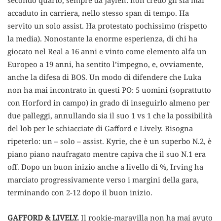
secondo quarto, sempre da Jaylen: non credo gli sia mai
accaduto in carriera, nello stesso span di tempo. Ha
servito un solo assist. Ha protestato pochissimo (rispetto
la media). Nonostante la enorme esperienza, di chi ha
giocato nel Real a 16 anni e vinto come elemento alfa un
Europeo a 19 anni, ha sentito l’impegno, e, ovviamente,
anche la difesa di BOS. Un modo di difendere che Luka
non ha mai incontrato in questi PO: 5 uomini (soprattutto
con Horford in campo) in grado di inseguirlo almeno per
due palleggi, annullando sia il suo 1 vs 1 che la possibilità
del lob per le schiacciate di Gafford e Lively. Bisogna
ripeterlo: un – solo – assist. Kyrie, che è un superbo N.2, è
piano piano naufragato mentre capiva che il suo N.1 era
off. Dopo un buon inizio anche a livello di %, Irving ha
marciato progressivamente verso i margini della gara,
terminando con 2-12 dopo il buon inizio.
GAFFORD & LIVELY.
Il rookie-maravilla non ha mai avuto