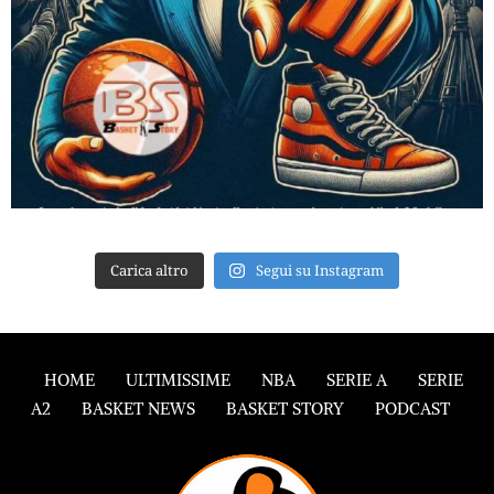
Carica altro
Segui su Instagram
HOME
ULTIMISSIME
NBA
SERIE A
SERIE
A2
BASKET NEWS
BASKET STORY
PODCAST