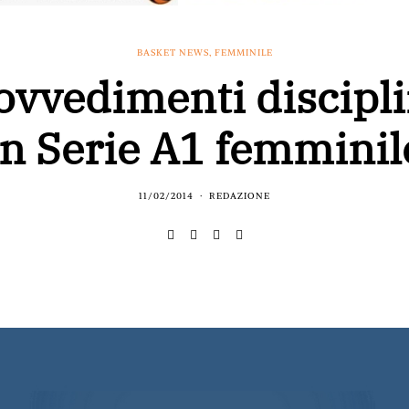
BASKET NEWS
,
FEMMINILE
rovvedimenti discipli
in Serie A1 femminil
11/02/2014
REDAZIONE