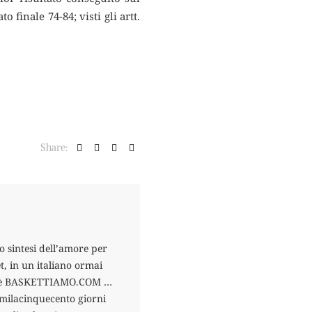
o finale 74-84; visti gli artt.
Share:
o sintesi dell’amore per
t, in un italiano ormai
esto è BASKETTIAMO.COM …
romilacinquecento giorni