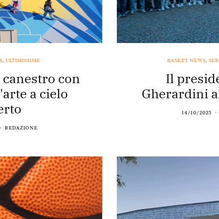
S
,
ULTIMISSIME
BASKET NEWS
,
SER
a canestro con
Il presi
arte a cielo
Gherardini a
erto
14/10/2025
REDAZIONE