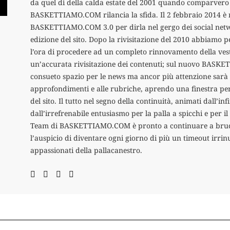
da quel dì della calda estate del 2001 quando comparvero
BASKETTIAMO.COM rilancia la sfida. Il 2 febbraio 2014 è 
BASKETTIAMO.COM 3.0 per dirla nel gergo dei social netw
edizione del sito. Dopo la rivisitazione del 2010 abbiamo p
l’ora di procedere ad un completo rinnovamento della ves
un’accurata rivisitazione dei contenuti; sul nuovo BASKE
consueto spazio per le news ma ancor più attenzione sarà 
approfondimenti e alle rubriche, aprendo una finestra per
del sito. Il tutto nel segno della continuità, animati dall’in
dall’irrefrenabile entusiasmo per la palla a spicchi e per i
Team di BASKETTIAMO.COM è pronto a continuare a brucia
l’auspicio di diventare ogni giorno di più un timeout irrinu
appassionati della pallacanestro.