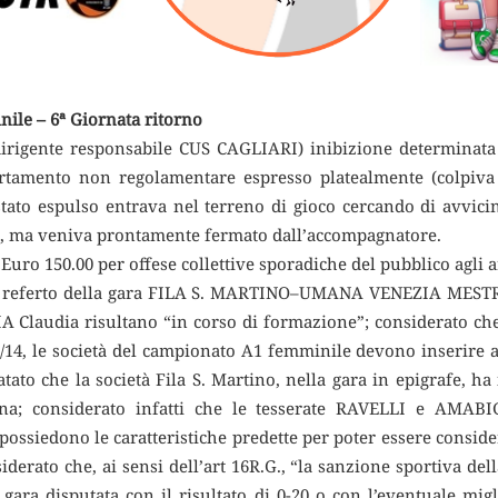
ile – 6ª Giornata ritorno
ente responsabile CUS CAGLIARI) inibizione determinata da
tamento non regolamentare espresso platealmente (colpiva 
tato espulso entrava nel terreno di gioco cercando di avvicin
o, ma veniva prontamente fermato dall’accompagnatore.
o 150.00 per offese collettive sporadiche del pubblico agli ar
 referto della gara FILA S. MARTINO–UMANA VENEZIA MESTRE, 
Claudia risultano “in corso di formazione”; considerato che, 
14, le società del campionato A1 femminile devono inserire a
tato che la società Fila S. Martino, nella gara in epigrafe, ha 
iana; considerato infatti che le tesserate RAVELLI e AMABI
ssiedono le caratteristiche predette per poter essere consider
iderato che, ai sensi dell’art 16R.G., “la sanzione sportiva dell
ara disputata con il risultato di 0-20 o con l’eventuale migl