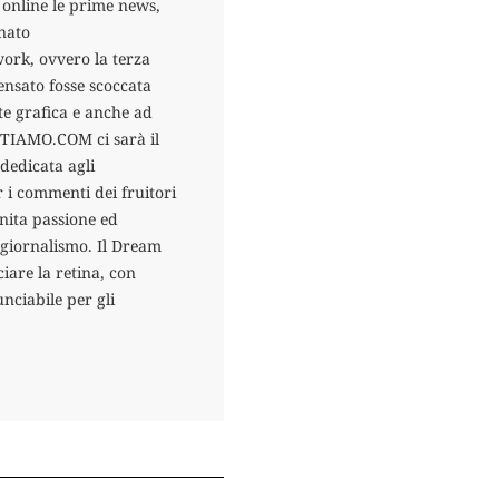
 online le prime news,
nato
ork, ovvero la terza
ensato fosse scoccata
te grafica e anche ad
TTIAMO.COM ci sarà il
dedicata agli
 i commenti dei fruitori
finita passione ed
l giornalismo. Il Dream
re la retina, con
nciabile per gli