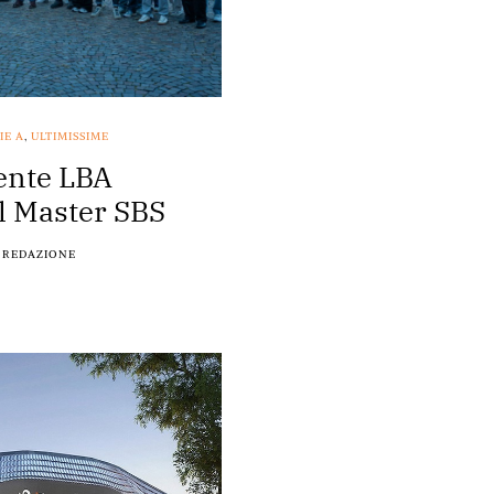
IE A
,
ULTIMISSIME
dente LBA
l Master SBS
REDAZIONE