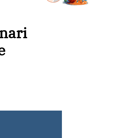
nari
e