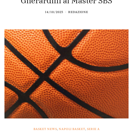
Gherardini al Master SBS
14/10/2025
REDAZIONE
BASKET NEWS
,
NAPOLI BASKET
,
SERIE A