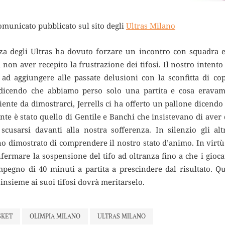
comunicato pubblicato sul sito degli
Ultras Milano
a degli Ultras ha dovuto forzare un incontro con squadra e 
on aver recepito la frustrazione dei tifosi. Il nostro intento 
ad aggiungere alle passate delusioni con la sconfitta di copp
icendo che abbiamo perso solo una partita e cosa eravamo
nte da dimostrarci, Jerrells ci ha offerto un pallone dicendo d
nte è stato quello di Gentile e Banchi che insistevano di aver
scusarsi davanti alla nostra sofferenza. In silenzio gli altr
 dimostrato di comprendere il nostro stato d’animo. In virtù d
fermare la sospensione del tifo ad oltranza fino a che i gioc
impegno di 40 minuti a partita a prescindere dal risultato. Q
 insieme ai suoi tifosi dovrà meritarselo.
SKET
OLIMPIA MILANO
ULTRAS MILANO