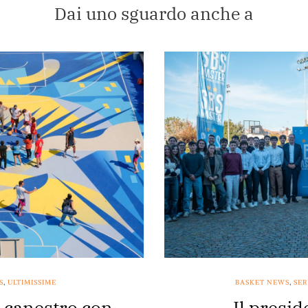
Dai uno sguardo anche a
S
,
ULTIMISSIME
BASKET NEWS
,
SER
a canestro con
Il presi