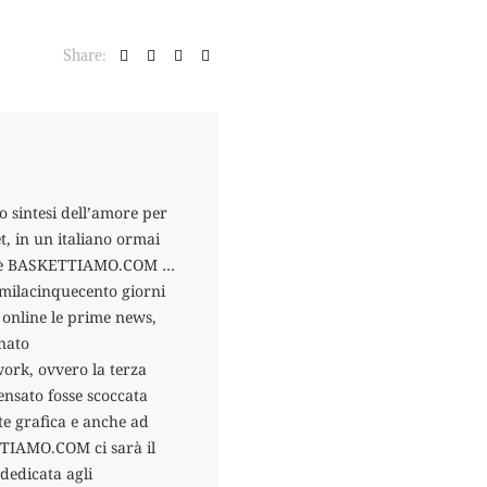
Share:
o sintesi dell’amore per
t, in un italiano ormai
esto è BASKETTIAMO.COM …
romilacinquecento giorni
 online le prime news,
nato
ork, ovvero la terza
ensato fosse scoccata
te grafica e anche ad
TTIAMO.COM ci sarà il
dedicata agli