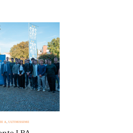
IE A
,
ULTIMISSIME
dente LBA