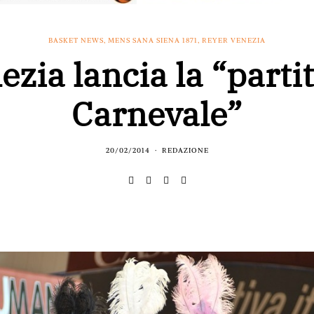
BASKET NEWS
,
MENS SANA SIENA 1871
,
REYER VENEZIA
ezia lancia la “partit
Carnevale”
20/02/2014
REDAZIONE