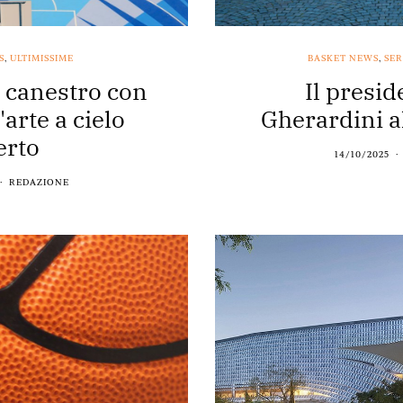
S
,
ULTIMISSIME
BASKET NEWS
,
SER
a canestro con
Il presi
arte a cielo
Gherardini a
erto
14/10/2025
REDAZIONE