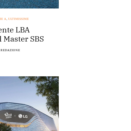
IE A
,
ULTIMISSIME
dente LBA
l Master SBS
REDAZIONE