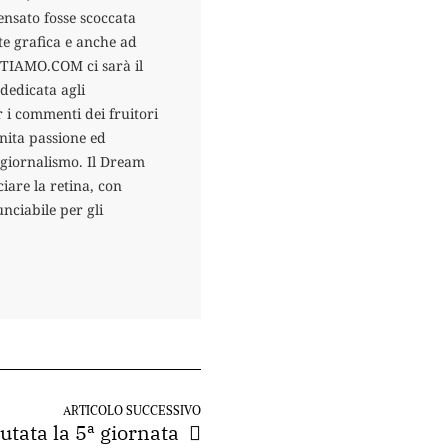
ensato fosse scoccata
te grafica e anche ad
TTIAMO.COM ci sarà il
dedicata agli
 i commenti dei fruitori
finita passione ed
l giornalismo. Il Dream
re la retina, con
nciabile per gli
ARTICOLO SUCCESSIVO
tata la 5ª giornata