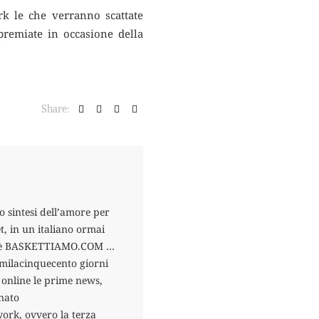
rk le che verranno scattate
 premiate in occasione della
Share:
o sintesi dell’amore per
t, in un italiano ormai
esto è BASKETTIAMO.COM …
romilacinquecento giorni
 online le prime news,
nato
ork, ovvero la terza