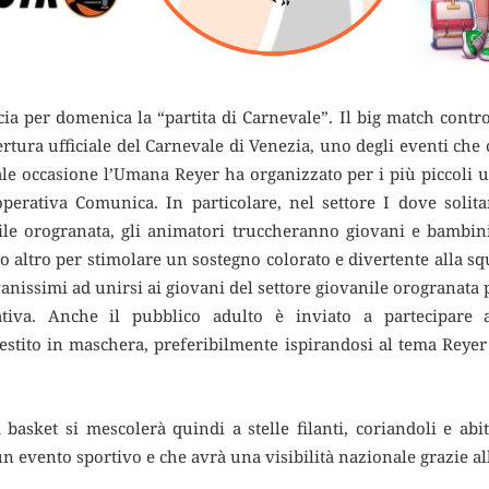
ia per domenica la “partita di Carnevale”.
Il big match contro
rtura ufficiale del Carnevale di Venezia, uno degli eventi che c
le occasione l’Umana Reyer ha organizzato per i più piccoli 
operativa Comunica. In particolare, nel settore I dove solit
ile orogranata, gli animatori truccheranno giovani e bambin
o altro per stimolare un sostegno colorato e divertente alla s
vanissimi ad unirsi ai giovani del settore giovanile orogranata p
iativa. Anche il pubblico adulto è inviato a partecipare 
vestito in maschera, preferibilmente ispirandosi al tema Reyer
 basket si mescolerà quindi a stelle filanti, coriandoli e abi
n evento sportivo e che avrà una visibilità nazionale grazie alla