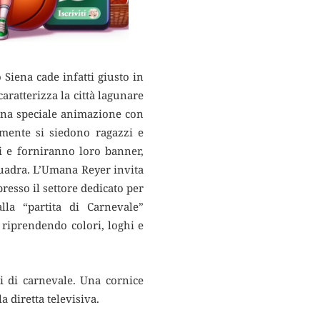
 Siena cade infatti giusto in
aratterizza la città lagunare
una speciale animazione con
amente si siedono ragazzi e
i e forniranno loro banner,
quadra. L’Umana Reyer invita
resso il settore dedicato per
alla “partita di Carnevale”
 riprendendo colori, loghi e
ti di carnevale. Una cornice
 diretta televisiva.