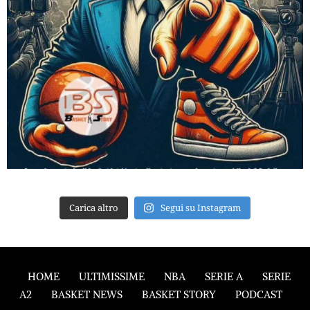
Carica altro
Segui su Instagram
HOME
ULTIMISSIME
NBA
SERIE A
SERIE
A2
BASKET NEWS
BASKET STORY
PODCAST