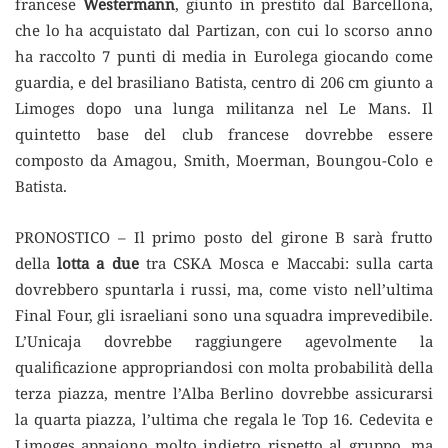
francese
Westermann
, giunto in prestito dal Barcellona,
che lo ha acquistato dal Partizan, con cui lo scorso anno
ha raccolto 7 punti di media in Eurolega giocando come
guardia, e del brasiliano Batista, centro di 206 cm giunto a
Limoges dopo una lunga militanza nel Le Mans. Il
quintetto base del club francese dovrebbe essere
composto da Amagou, Smith, Moerman, Boungou-Colo e
Batista.
PRONOSTICO – Il primo posto del girone B sarà frutto
della
lotta a due
tra CSKA Mosca e Maccabi: sulla carta
dovrebbero spuntarla i russi, ma, come visto nell’ultima
Final Four, gli israeliani sono una squadra imprevedibile.
L’Unicaja dovrebbe raggiungere agevolmente la
qualificazione appropriandosi con molta probabilità della
terza piazza, mentre l’Alba Berlino dovrebbe assicurarsi
la quarta piazza, l’ultima che regala le Top 16. Cedevita e
Limoges appaiono molto indietro rispetto al gruppo, ma