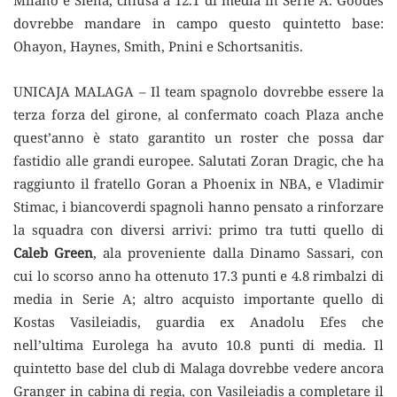
Milano e Siena, chiusa a 12.1 di media in Serie A. Goodes
dovrebbe mandare in campo questo quintetto base:
Ohayon, Haynes, Smith, Pnini e Schortsanitis.
UNICAJA MALAGA – Il team spagnolo dovrebbe essere la
terza forza del girone, al confermato coach Plaza anche
quest’anno è stato garantito un roster che possa dar
fastidio alle grandi europee. Salutati Zoran Dragic, che ha
raggiunto il fratello Goran a Phoenix in NBA, e Vladimir
Stimac, i biancoverdi spagnoli hanno pensato a rinforzare
la squadra con diversi arrivi: primo tra tutti quello di
Caleb Green
, ala proveniente dalla Dinamo Sassari, con
cui lo scorso anno ha ottenuto 17.3 punti e 4.8 rimbalzi di
media in Serie A; altro acquisto importante quello di
Kostas Vasileiadis, guardia ex Anadolu Efes che
nell’ultima Eurolega ha avuto 10.8 punti di media. Il
quintetto base del club di Malaga dovrebbe vedere ancora
Granger in cabina di regia, con Vasileiadis a completare il