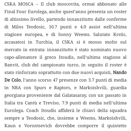
CSKA MOSCA – Il club moscovita, ormai abbonato alle
Final Four Eurolega, anche quest’anno presenta un roster
di altissimo livello, partendo innanzitutto dalle conferme
di Milos Teodosic, 10.7 punti e 4.0 assist nell’ultima
stagione europea, e di Sonny Weems. Salutato Krstic,
accasatosi in Turchia, il CSKA si è mosso molto sul
mercato in entrata: innanzitutto è stato nominato nuovo
capo-allenatore il greco Itoudis, nell’ultima stagione al
Banvit, club del campionato turco, in seguito il roster è
stato rinforzato soprattutto con due nuovi acquisti,
Nando
De Colo
, l’anno scorso 47 presenze con 3.7 punti di media
in NBA con Spurs e Raptors, e Markoishvili, guardia
georgiana proveniente dal Galatasaray, con un passato in
Italia tra Cantù e Treviso, 7.9 punti di media nell’ultima
Eurolega. Coach Itoudis affiderà le chiavi della squadra
sempre a Teodosic, che, insieme a Weems, Markoishvili,
Kaun e Vorontsevich dovrebbe comporre il quintetto