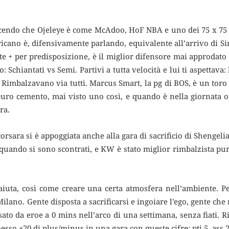
endo che Ojeleye è come McAdoo, HoF NBA e uno dei 75 x 75 I
icano è, difensivamente parlando, equivalente all’arrivo di Si
e + per predisposizione, è il miglior difensore mai approdato i
 Schiantati vs Semi. Partivi a tutta velocità e lui ti aspettava
Rimbalzavano via tutti. Marcus Smart, la pg di BOS, è un toro 
 puro cemento, mai visto uno così, e quando è nella giornata 
ra.
rsara si è appoggiata anche alla gara di sacrificio di Shengel
, quando si sono scontrati, e KW è stato miglior rimbalzista pu
iuta, così come creare una certa atmosfera nell’ambiente. Pe
ano. Gente disposta a sacrificarsi e ingoiare l’ego, gente che
ssato da eroe a 0 mins nell’arco di una settimana, senza fiati. Ri
messo +20 di plus/minus in una gara con queste cifre: pti 5, ass 