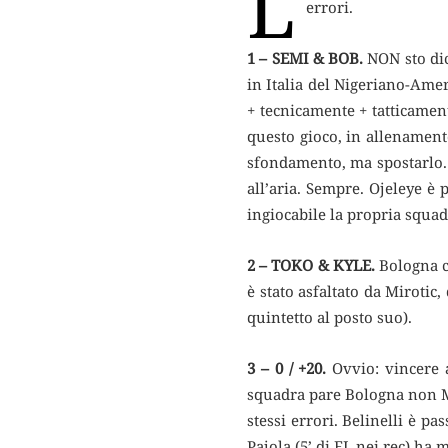
L
errori.
1 – SEMI & BOB.
NON sto dic
in Italia del Nigeriano-Amer
+ tecnicamente + tatticament
questo gioco, in allenamento:
sfondamento, ma spostarlo. 
all’aria. Sempre. Ojeleye è
ingiocabile la propria squad
2 – TOKO & KYLE.
Bologna co
è stato asfaltato da Mirotic
quintetto al posto suo).
3 – 0 / +20.
Ovvio: vincere a
squadra pare Bologna non Mil
stessi errori. Belinelli è pa
Pajola (5’ di EL nei rec) ha 