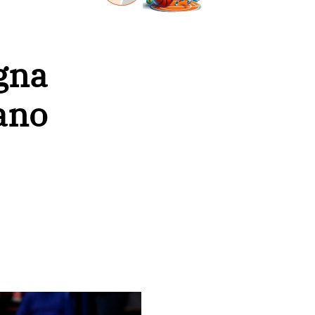
gna
ano