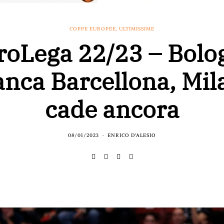
COPPE EUROPEE
,
ULTIMISSIME
roLega 22/23 – Bolo
anca Barcellona, Mil
cade ancora
08/01/2023
ENRICO D'ALESIO