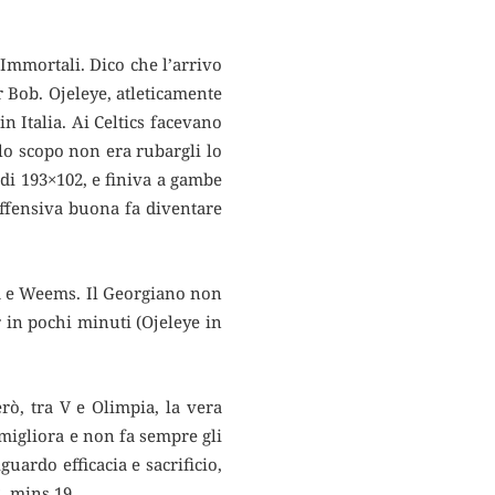
mmortali. Dico che l’arrivo
r Bob. Ojeleye, atleticamente
n Italia. Ai Celtics facevano
: lo scopo non era rubargli lo
di 193×102, e finiva a gambe
offensiva buona fa diventare
ia e Weems. Il Georgiano non
r in pochi minuti (Ojeleye in
rò, tra V e Olimpia, la vera
 migliora e non fa sempre gli
guardo efficacia e sacrificio,
2, mins 19.