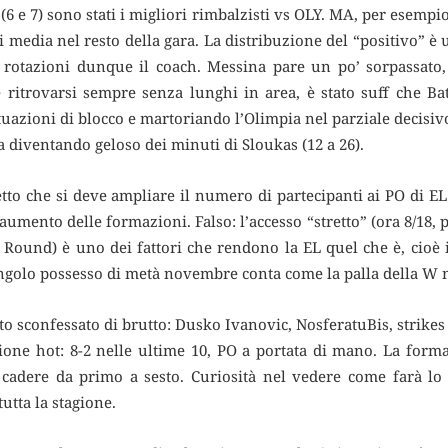
6 e 7) sono stati i migliori rimbalzisti vs OLY. MA, per esempio
i media nel resto della gara. La distribuzione del “positivo” è 
 rotazioni dunque il coach. Messina pare un po’ sorpassato
e ritrovarsi sempre senza lunghi in area, è stato suff che Ba
situazioni di blocco e martoriando l’Olimpia nel parziale decisiv
a diventando geloso dei minuti di Sloukas (12 a 26).
to che si deve ampliare il numero di partecipanti ai PO di EL.
umento delle formazioni. Falso: l’accesso “stretto” (ora 8/18, 
Round) è uno dei fattori che rendono la EL quel che è, cioè i
singolo possesso di metà novembre conta come la palla della W 
o sconfessato di brutto: Dusko Ivanovic, NosferatuBis, strikes
ione hot: 8-2 nelle ultime 10, PO a portata di mano. La form
r cadere da primo a sesto. Curiosità nel vedere come farà lo 
utta la stagione.