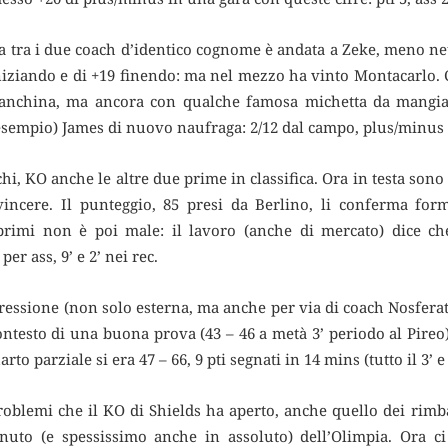
a tra i due coach d’identico cognome è andata a Zeke, meno net
 iniziando e di +19 finendo: ma nel mezzo ha vinto Montacarlo
panchina, ma ancora con qualche famosa michetta da mangia
 esempio) James di nuovo naufraga: 2/12 dal campo, plus/minus 
, KO anche le altre due prime in classifica. Ora in testa sono 
vincere. Il punteggio, 85 presi da Berlino, li conferma fo
primi non è poi male: il lavoro (anche di mercato) dice c
er ass, 9’ e 2’ nei rec.
pressione (non solo esterna, ma anche per via di coach Nosfer
 contesto di una buona prova (43 – 46 a metà 3’ periodo al Pire
to parziale si era 47 – 66, 9 pti segnati in 14 mins (tutto il 3’ e l
roblemi che il KO di Shields ha aperto, anche quello dei rimbal
nuto (e spessissimo anche in assoluto) dell’Olimpia. Ora c