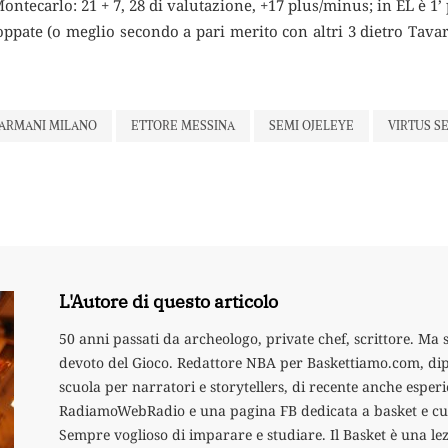
ntecarlo: 21 + 7, 28 di valutazione, +17 plus/minus; in EL è 1’ p
toppate (o meglio secondo a pari merito con altri 3 dietro Tava
 ARMANI MILANO
ETTORE MESSINA
SEMI OJELEYE
VIRTUS 
L'Autore di questo articolo
50 anni passati da archeologo, private chef, scrittore. Ma
devoto del Gioco. Redattore NBA per Baskettiamo.com, di
scuola per narratori e storytellers, di recente anche esper
RadiamoWebRadio e una pagina FB dedicata a basket e cuc
Sempre voglioso di imparare e studiare. Il Basket è una lez