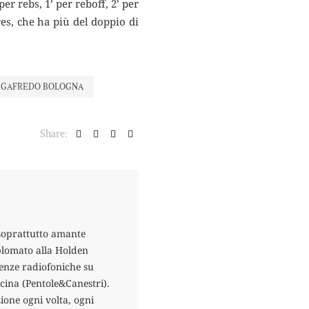
er rebs, 1’ per reboff, 2’ per
res, che ha più del doppio di
SEGAFREDO BOLOGNA
Share:
 soprattutto amante
plomato alla Holden
ienze radiofoniche su
ina (Pentole&Canestri).
ione ogni volta, ogni