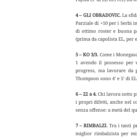
4 – GLI OBRADOVIC.
La sfid
Parziale di +10 per i Serbi
di ottimo roster e buona 
(prima da capolista EL, per
5 – KO 3/3.
Come i Monegaschi
1 avendo il possesso per 
progress, ma lavorare da 
Thompson sono 4’ e 5’ di EL p
6 – 22 a 4.
Chi lavora sotto 
i propri difetti, anche nel
senza offense: a metà del quar
7 – RIMBALZI.
Tra i tanti p
miglior rimbalzista per mi