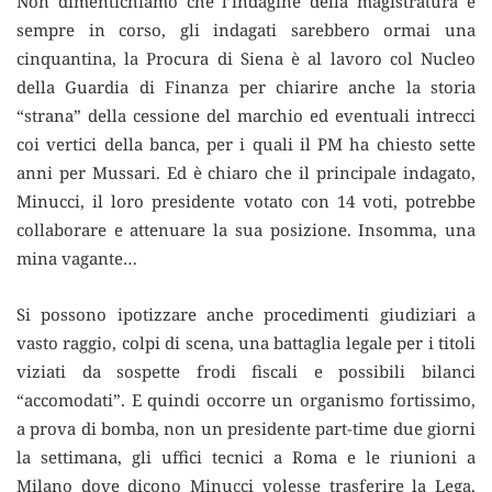
Non dimentichiamo che l’indagine della magistratura è
sempre in corso, gli indagati sarebbero ormai una
cinquantina, la Procura di Siena è al lavoro col Nucleo
della Guardia di Finanza per chiarire anche la storia
“strana” della cessione del marchio ed eventuali intrecci
coi vertici della banca, per i quali il PM ha chiesto sette
anni per Mussari. Ed è chiaro che il principale indagato,
Minucci, il loro presidente votato con 14 voti, potrebbe
collaborare e attenuare la sua posizione. Insomma, una
mina vagante…
Si possono ipotizzare anche procedimenti giudiziari a
vasto raggio, colpi di scena, una battaglia legale per i titoli
viziati da sospette frodi fiscali e possibili bilanci
“accomodati”. E quindi occorre un organismo fortissimo,
a prova di bomba, non un presidente part-time due giorni
la settimana, gli uffici tecnici a Roma e le riunioni a
Milano dove dicono Minucci volesse trasferire la Lega,