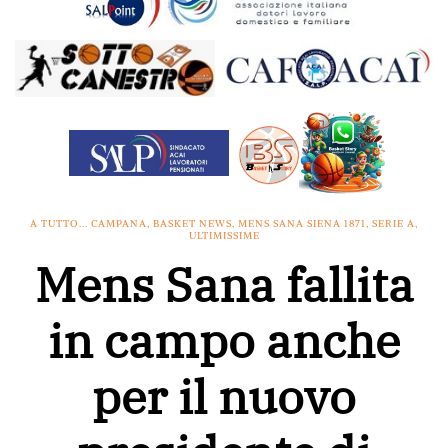
A TUTTO... CAMPANA
,
BASKET NEWS
,
MENS SANA SIENA 1871
,
SERIE A
,
ULTIMISSIME
Mens Sana fallita
in campo anche
per il nuovo