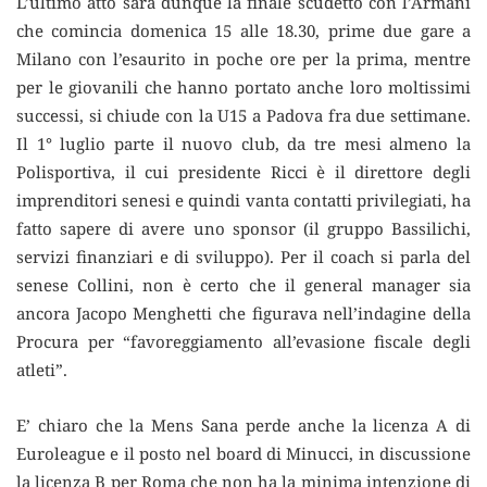
L’ultimo atto sarà dunque la finale scudetto con l’Armani
che comincia domenica 15 alle 18.30, prime due gare a
Milano con l’esaurito in poche ore per la prima, mentre
per le giovanili che hanno portato anche loro moltissimi
successi, si chiude con la U15 a Padova fra due settimane.
Il 1° luglio parte il nuovo club, da tre mesi almeno la
Polisportiva, il cui presidente Ricci è il direttore degli
imprenditori senesi e quindi vanta contatti privilegiati, ha
fatto sapere di avere uno sponsor (il gruppo Bassilichi,
servizi finanziari e di sviluppo). Per il coach si parla del
senese Collini, non è certo che il general manager sia
ancora Jacopo Menghetti che figurava nell’indagine della
Procura per “favoreggiamento all’evasione fiscale degli
atleti”.
E’ chiaro che la Mens Sana perde anche la licenza A di
Euroleague e il posto nel board di Minucci, in discussione
la licenza B per Roma che non ha la minima intenzione di