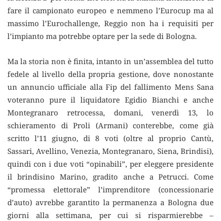
fare il campionato europeo e nemmeno l’Eurocup ma al
massimo l’Eurochallenge, Reggio non ha i requisiti per
l’impianto ma potrebbe optare per la sede di Bologna.
Ma la storia non è finita, intanto in un’assemblea del tutto
fedele al livello della propria gestione, dove nonostante
un annuncio ufficiale alla Fip del fallimento Mens Sana
voteranno pure il liquidatore Egidio Bianchi e anche
Montegranaro retrocessa, domani, venerdì 13, lo
schieramento di Proli (Armani) conterebbe, come già
scritto l’11 giugno, di 8 voti (oltre al proprio Cantù,
Sassari, Avellino, Venezia, Montegranaro, Siena, Brindisi),
quindi con i due voti “opinabili”, per eleggere presidente
il brindisino Marino, gradito anche a Petrucci. Come
“promessa elettorale” l’imprenditore (concessionarie
d’auto) avrebbe garantito la permanenza a Bologna due
giorni alla settimana, per cui si risparmierebbe –