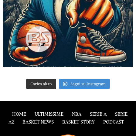
Carica altro
Segui su Instagram
HOME
ULTIMISSIME
NBA
SERIE A
SERIE
A2
BASKET NEWS
BASKET STORY
PODCAST