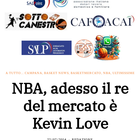
A TUTTO... CAMPANA
,
BASKET NEWS
,
BASKETMERCATO
,
NBA
,
ULTIMISSIME
NBA, adesso il re
del mercato è
Kevin Love
22/07/2014
REDAZIONE