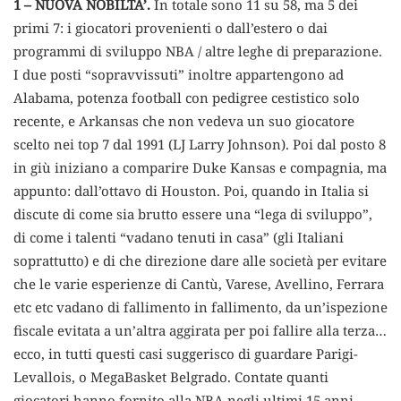
1 – NUOVA NOBILTA’.
In totale sono 11 su 58, ma 5 dei
primi 7: i giocatori provenienti o dall’estero o dai
programmi di sviluppo NBA / altre leghe di preparazione.
I due posti “sopravvissuti” inoltre appartengono ad
Alabama, potenza football con pedigree cestistico solo
recente, e Arkansas che non vedeva un suo giocatore
scelto nei top 7 dal 1991 (LJ Larry Johnson). Poi dal posto 8
in giù iniziano a comparire Duke Kansas e compagnia, ma
appunto: dall’ottavo di Houston. Poi, quando in Italia si
discute di come sia brutto essere una “lega di sviluppo”,
di come i talenti “vadano tenuti in casa” (gli Italiani
soprattutto) e di che direzione dare alle società per evitare
che le varie esperienze di Cantù, Varese, Avellino, Ferrara
etc etc vadano di fallimento in fallimento, da un’ispezione
fiscale evitata a un’altra aggirata per poi fallire alla terza…
ecco, in tutti questi casi suggerisco di guardare Parigi-
Levallois, o MegaBasket Belgrado. Contate quanti
giocatori hanno fornito alla NBA negli ultimi 15 anni.