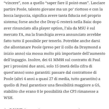
“vincere”, non a quello “saper fare il point-man”. Lasciare
partire Poole, talento giovane ma un po’ riottoso e con la
bocca larguccia, significa avere tanta fiducia nel proprio
sistema; forse anche che Dray-G resterà nella Baia: dopo
aver rinunciato alla player option, l’ala da MSU è sul
mercato FA, ma la franchigia aveva annunciato avrebbe
fatto tutto il possibile per tenerlo. Potrebbe anche darsi
che allontanare Poole (preso per il collo da Draymond a
inizio anno) sia mossa molto più importante dell’aumento
dell’ingaggio. Inoltre, dei 61 MM$$ sul contratto di Paul
per i prossimi due anni, solo 15 (metà della cifra di
quest’anno) sono garantiti: passare dal contrattone di
Poole (altri 4 anni a quasi 27 di media, tutto garantito) a
quello di Paul garantisce una flessibilità maggiore a GS,
stabilito che erano 0 le possibilità che CP3 rimanesse a
WSH.