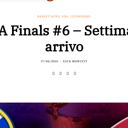
BASKET NEWS
,
NBA
,
ULTIMISSIME
 Finals #6 – Settim
arrivo
17/06/2016
LUCA MORUCCI