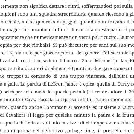
cemente non significa dettare i ritmi, soffermandosi poi sulla q
campioni sono una squadra straordinaria quando riescono a gir
normale, anche qualcosa di peggio, quando non trovano il lor
lle magie che incantano tutti da due anni a questa parte. Il p
ologicamente che numericamente non verrà più ricucito. LeBron 
 doppia per due rimbalzi. Si può discutere per anni sul suo mod
 che LBJ sia nato per giocare partite del genere. Col secondo q
 valhalla cestistico, seduto di fianco a Shaq, Michael Jordan, Ri
po nutrito di autori di almeno 40 punti in due gare consecutiv
 troppo) al comando di una truppa vincente, dall’altra u
 a galla. La partita di LeBron James è epica, quella di Curry 
i (uscirà per sei a metà del quarto periodo) si rende autore di 
e minuto i Cavs. Passata la ripresa infatti, l’unico momento 
uarto, quando anche Thompson si accende ed insieme a Curry
i dei Cavaliers si legge per qualche minuto la paura e la frus
u quella di LeBron soltanto la stizza di chi dopo aver schiacc
25 punti prima del definitivo garbage time, il prescelto ne s