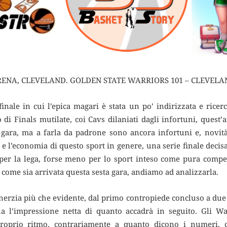
ENA, CLEVELAND. GOLDEN STATE WARRIORS 101 – CLEVELAND
finale in cui l’epica magari è stata un po’ indirizzata e ricerc
o di Finals mutilate, coi Cavs dilaniati dagli infortuni, quest
a gara, ma a farla da padrone sono ancora infortuni e, novità
r, e l’economia di questo sport in genere, una serie finale decis
er la lega, forse meno per lo sport inteso come pura compet
 come sia arrivata questa sesta gara, andiamo ad analizzarla.
nerzia più che evidente, dal primo contropiede concluso a due 
ha l’impressione netta di quanto accadrà in seguito. Gli 
roprio ritmo, contrariamente a quanto dicono i numeri, c