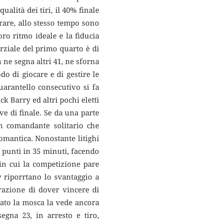
ualità dei tiri, il 40% finale
are, allo stesso tempo sono
o ritmo ideale e la fiducia
arziale del primo quarto è di
ne segna altri 41, ne sforna
o di giocare e di gestire le
uarantello consecutivo si fa
ck Barry ed altri pochi eletti
e di finale. Se da una parte
n comandante solitario che
romantica. Nonostante litighi
30 punti in 35 minuti, facendo
in cui la competizione pare
 riporrtano lo svantaggio a
trazione di dover vincere di
iato la mosca la vede ancora
egna 23, in arresto e tiro,