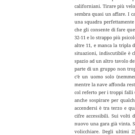
californiani. Tirare più velo
sembra quasi un affare. I 
una squadra perfettamente 
che gli consente di fare que
32-11 e lo strappo più psic
altre 11, e manca la tripla
situazioni, indiscutibile è
spazio ad un altro tavolo del
parte di un gruppo non trop
c’è un uomo solo (nemmeno
mentre la nave affonda resta
col referto per i troppi fall
anche sospirare per qualch
accendersi è tra terzo e q
cifre accessibili. Sui volt
nuovo una gara già vinta. S
volicchiare. Degli ultimi 