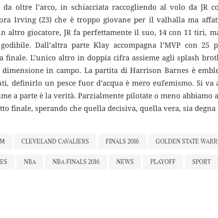
o da oltre l’arco, in schiacciata raccogliendo al volo da JR
ora Irving (23) che è troppo giovane per il valhalla ma affat
un altro giocatore, JR fa perfettamente il suo, 14 con 11 tiri,
godibile. Dall’altra parte Klay accompagna l’MVP con 25 pu
 finale. L’unico altro in doppia cifra assieme agli splash brot
 dimensione in campo. La partita di Harrison Barnes è emble
nti, definirlo un pesce fuor d’acqua è mero eufemismo. Si va a 
 rime a parte è la verità. Parzialmente pilotate o meno abbiamo a
atto finale, sperando che quella decisiva, quella vera, sia degna
OM
CLEVELAND CAVALIERS
FINALS 2016
GOLDEN STATE WARR
ES
NBA
NBA FINALS 2016
NEWS
PLAYOFF
SPORT