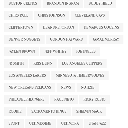
BOSTON CELTICS
BRANDON INGRAM
BUDDY HIELD
CHIRS PAUL
CHRIS JOHNSON
CLEVELAND CAVS
CLIPPERTOWN
DEANDRE JORDAN
DEMARCUS COUSINS
DENVER NUGGETS
GORDON HAYWARD
JAMAL MURRAY
JAYLEN BROWN
JEFF WHITEY
JOE INGLES
JR SMITH
KRIS DUNN
LOS ANGELES CLIPPERS
LOS ANGELES LAKERS
MINNESOTA TIMBERWOLVES
NEW ORLEANS PELICANS
NEWS
NOTIZIE
PHILADELPHIA 76ERS
RAUL NETO
RICKY RUBIO
ROOKIE
SACRAMENTO KINGS
SHELVIN MACK
SPORT
ULTIMISSIME
ULTIMORA
UTAH JAZZ