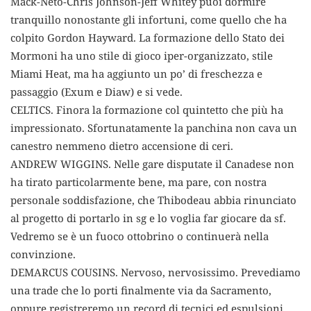
Mack-Neto-Chris Johnson-Jeff Whitey puoi dormire
tranquillo nonostante gli infortuni, come quello che ha
colpito Gordon Hayward. La formazione dello Stato dei
Mormoni ha uno stile di gioco iper-organizzato, stile
Miami Heat, ma ha aggiunto un po’ di freschezza e
passaggio (Exum e Diaw) e si vede.
CELTICS. Finora la formazione col quintetto che più ha
impressionato. Sfortunatamente la panchina non cava un
canestro nemmeno dietro accensione di ceri.
ANDREW WIGGINS. Nelle gare disputate il Canadese non
ha tirato particolarmente bene, ma pare, con nostra
personale soddisfazione, che Thibodeau abbia rinunciato
al progetto di portarlo in sg e lo voglia far giocare da sf.
Vedremo se è un fuoco ottobrino o continuerà nella
convinzione.
DEMARCUS COUSINS. Nervoso, nervosissimo. Prevediamo
una trade che lo porti finalmente via da Sacramento,
oppure registreremo un record di tecnici ed espulsioni.