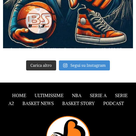
Carica altro
Segui su Instagram
HOME
ULTIMISSIME
NBA
SERIE A
SERIE
A2
BASKET NEWS
BASKET STORY
PODCAST