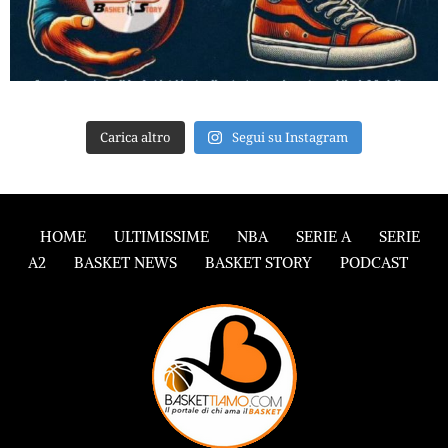
Carica altro
Segui su Instagram
HOME
ULTIMISSIME
NBA
SERIE A
SERIE
A2
BASKET NEWS
BASKET STORY
PODCAST