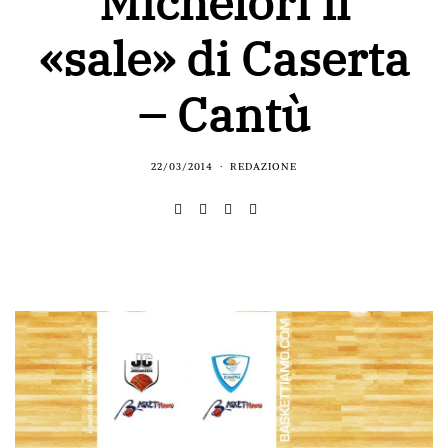
Michelori il
«sale» di Caserta
– Cantù
22/03/2014
REDAZIONE