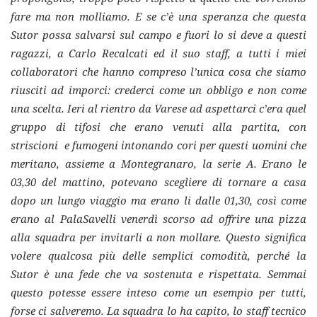
fare ma non molliamo. E se c’è una speranza che questa
Sutor possa salvarsi sul campo e fuori lo si deve a questi
ragazzi, a Carlo Recalcati ed il suo staff, a tutti i miei
collaboratori che hanno compreso l’unica cosa che siamo
riusciti ad imporci: crederci come un obbligo e non come
una scelta. Ieri al rientro da Varese ad aspettarci c’era quel
gruppo di tifosi che erano venuti alla partita, con
striscioni e fumogeni intonando cori per questi uomini che
meritano, assieme a Montegranaro, la serie A. Erano le
03,30 del mattino, potevano scegliere di tornare a casa
dopo un lungo viaggio ma erano li dalle 01,30, così come
erano al PalaSavelli venerdì scorso ad offrire una pizza
alla squadra per invitarli a non mollare. Questo significa
volere qualcosa più delle semplici comodità, perché la
Sutor è una fede che va sostenuta e rispettata. Semmai
questo potesse essere inteso come un esempio per tutti,
forse ci salveremo. La squadra lo ha capito, lo staff tecnico