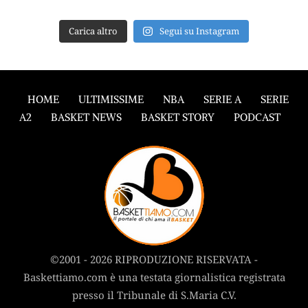
Carica altro
Segui su Instagram
HOME
ULTIMISSIME
NBA
SERIE A
SERIE
A2
BASKET NEWS
BASKET STORY
PODCAST
©2001 - 2026 RIPRODUZIONE RISERVATA -
Baskettiamo.com è una testata giornalistica registrata
presso il Tribunale di S.Maria C.V.