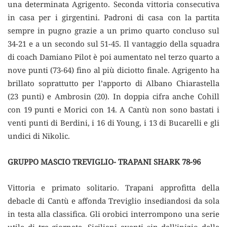
una determinata Agrigento. Seconda vittoria consecutiva
in casa per i girgentini. Padroni di casa con la partita
sempre in pugno grazie a un primo quarto concluso sul
34-21 e a un secondo sul 51-45. Il vantaggio della squadra
di coach Damiano Pilot è poi aumentato nel terzo quarto a
nove punti (73-64) fino al più diciotto finale. Agrigento ha
brillato soprattutto per l’apporto di Albano Chiarastella
(23 punti) e Ambrosin (20). In doppia cifra anche Cohill
con 19 punti e Morici con 14. A Cantù non sono bastati i
venti punti di Berdini, i 16 di Young, i 13 di Bucarelli e gli
undici di Nikolic.
GRUPPO MASCIO TREVIGLIO- TRAPANI SHARK 78-96
Vittoria e primato solitario. Trapani approfitta della
debacle di Cantù e affonda Treviglio insediandosi da sola
in testa alla classifica. Gli orobici interrompono una serie