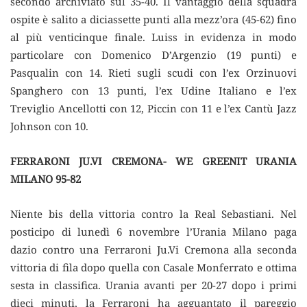
secondo archiviato sul 35-40. Il vantaggio della squadra
ospite è salito a diciassette punti alla mezz’ora (45-62) fino
al più venticinque finale. Luiss in evidenza in modo
particolare con Domenico D’Argenzio (19 punti) e
Pasqualin con 14. Rieti sugli scudi con l’ex Orzinuovi
Spanghero con 13 punti, l’ex Udine Italiano e l’ex
Treviglio Ancellotti con 12, Piccin con 11 e l’ex Cantù Jazz
Johnson con 10.
FERRARONI JU.VI CREMONA- WE GREENIT URANIA
MILANO 95-82
Niente bis della vittoria contro la Real Sebastiani. Nel
posticipo di lunedì 6 novembre l’Urania Milano paga
dazio contro una Ferraroni Ju.Vi Cremona alla seconda
vittoria di fila dopo quella con Casale Monferrato e ottima
sesta in classifica. Urania avanti per 20-27 dopo i primi
dieci minuti, la Ferraroni ha agguantato il pareggio