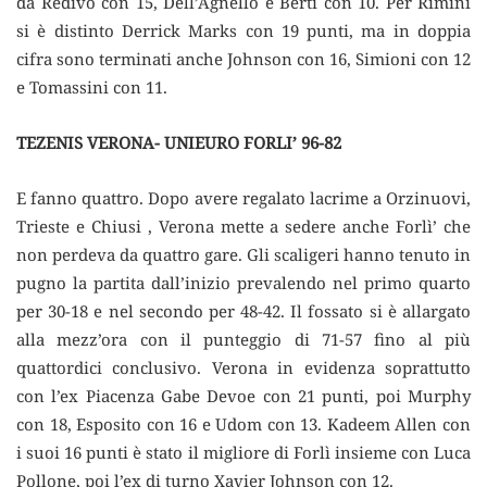
da Redivo con 15, Dell’Agnello e Berti con 10. Per Rimini
si è distinto Derrick Marks con 19 punti, ma in doppia
cifra sono terminati anche Johnson con 16, Simioni con 12
e Tomassini con 11.
TEZENIS VERONA- UNIEURO FORLI’ 96-82
E fanno quattro. Dopo avere regalato lacrime a Orzinuovi,
Trieste e Chiusi , Verona mette a sedere anche Forlì’ che
non perdeva da quattro gare. Gli scaligeri hanno tenuto in
pugno la partita dall’inizio prevalendo nel primo quarto
per 30-18 e nel secondo per 48-42. Il fossato si è allargato
alla mezz’ora con il punteggio di 71-57 fino al più
quattordici conclusivo. Verona in evidenza soprattutto
con l’ex Piacenza Gabe Devoe con 21 punti, poi Murphy
con 18, Esposito con 16 e Udom con 13. Kadeem Allen con
i suoi 16 punti è stato il migliore di Forlì insieme con Luca
Pollone, poi l’ex di turno Xavier Johnson con 12.