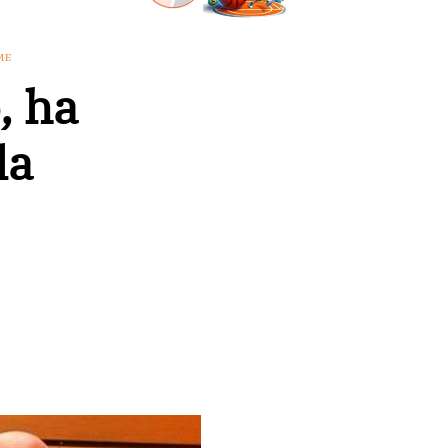
ME
, ha
la