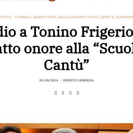
 TUTTO... CAMPANA
,
BASKET NEWS
,
PALLACANESTRO CANTÙ
,
SERIE A
,
ULTIMISSI
io a Tonino Frigerio
atto onore alla “Scuo
Cantù”
03/06/2014
ENRICO CAMPANA