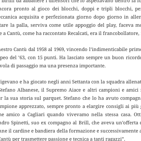
irilli da abbattere i difensori che lo aspettavano dentro la l
ncora pronto al gioco dei blocchi, doppi e tripli blocchi, p
meccanica acquisita e perfezionata giorno dopo giorno in alle
are la palla, serviva come utile appoggio del play, faceva 
a Cantù, come ha raccontato Recalcati, era il francobollatore, 
nestro Cantù dal 1958 al 1969, vincendo l’indimenticabile prim
peo del ’63, con 15 punti. Ha lasciato sempre un buon ricordo
uvola di passaggio ma una presenza importante.
igevano e ha giocato negli anni Settanta con la squadra allenat
Stefano Albanese, il Supremo Aiace e altri campioni e amici 
r la sua storia sul parquet. Stefano che lo ha avuto compagno
campione apprezzato, sempre pronto a elargire consigli ai più 
e amico a Cagliari quando vivevamo nella stessa casa. Ott
ndro Spinetti, suo ex compagno al Brill, che aveva un’offerta 
ne il cardine e bandiera della formazione e successivamente 
Cantù per trasmettere passione e tecnica a tanti ragazzi”.