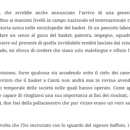
, che avrebbe anche annunciato l’arrivo di una genera
fino ai massimi livelli in campo nazionale ed internazionale r
storia unica nelle enciclopedie del basket. Di un paesotto l
dare un senso al gioco del basket, palestra, impegno, squadra
iere sul presente di quella invidiabile eredità lasciata dal sciu
rrado, mi sforzo di credere che siano solo malelingue e rifiuto
uomo, forse qualcosa sta accadendo sotto il cielo dei can
onvinto che il basket a Cantù non andrà mai in rovina avend
io temporale delle società nelle quali hanno operato. Come a
capace di ritagliarsi una sua importanza ai fini dei risultati
 due fasi della pallacanestro che pur vicine erano un vero salt
volta che l’ho incrociato con lo sguardo del signore baffuto, i c