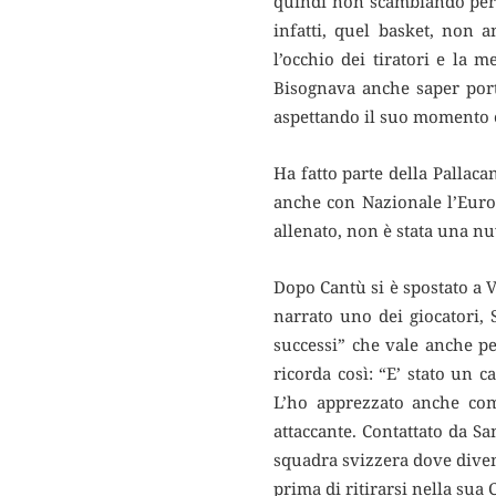
quindi non scambiando per b
infatti, quel basket, non a
l’occhio dei tiratori e la 
Bisognava anche saper port
aspettando il suo momento e 
Ha fatto parte della Pallaca
anche con Nazionale l’Euro
allenato, non è stata una n
Dopo Cantù si è spostato a V
narrato uno dei giocatori, 
successi” che vale anche pe
ricorda così: “E’ stato un 
L’ho apprezzato anche com
attaccante. Contattato da Sa
squadra svizzera dove diven
prima di ritirarsi nella sua 