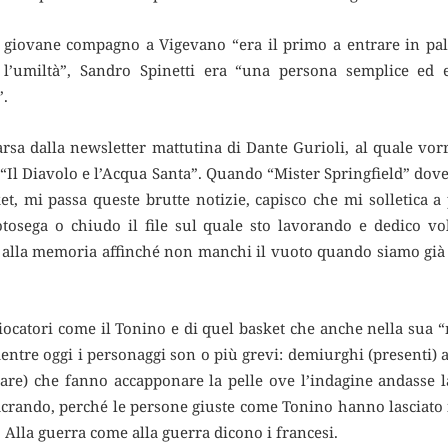
giovane compagno a Vigevano “era il primo a entrare in pales
’umiltà”, Sandro Spinetti era “una persona semplice ed e
”.
sa dalla newsletter mattutina di Dante Gurioli, al quale vor
o “Il Diavolo e l’Acqua Santa”. Quando “Mister Springfield” do
ket, mi passa queste brutte notizie, capisco che mi solletica a
tosega o chiudo il file sul quale sto lavorando e dedico vol
lla memoria affinché non manchi il vuoto quando siamo già 
 giocatori come il Tonino e di quel basket che anche nella sua
mentre oggi i personaggi son o più grevi: demiurghi (presenti) a
re) che fanno accapponare la pelle ove l’indagine andasse là
sacrando, perché le persone giuste come Tonino hanno lasciato i
. Alla guerra come alla guerra dicono i francesi.