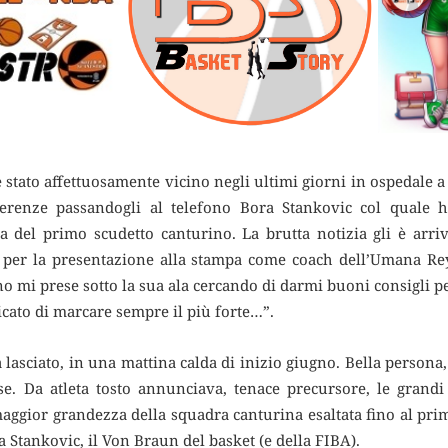
i è stato affettuosamente vicino negli ultimi giorni in ospedal
fferenze passandogli al telefono Bora Stankovic
col quale h
a del primo scudetto canturino. La brutta notizia gli è arr
 per la presentazione alla stampa come coach dell’Umana R
o mi prese sotto la sua ala cercando di darmi buoni consigli p
icato di marcare sempre il più forte…”.
lasciato, in una mattina calda di inizio giugno. Bella persona,
se. Da atleta tosto annunciava, tenace precursore, le grand
maggior grandezza della squadra canturina esaltata fino al prim
 Stankovic, il Von Braun del basket (e della FIBA).