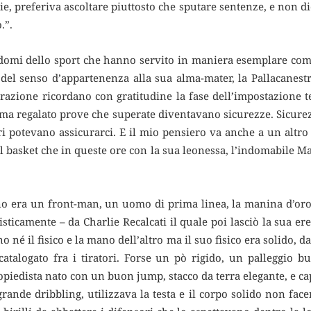
ie, preferiva ascoltare piuttosto che sputare sentenze, e non dic
.”.
domi dello sport che hanno servito in maniera esemplare come
del senso d’appartenenza alla sua alma-mater, la Pallacanest
azione ricordano con gratitudine la fase dell’impostazione te
i, ma regalato prove che superate diventavano sicurezze. Sicu
i potevano assicurarci. E il mio pensiero va anche a un altro 
l basket che in queste ore con la sua leonessa, l’indomabile Ma
 era un front-man, un uomo di prima linea, la manina d’oro f
isticamente – da Charlie Recalcati il quale poi lasciò la sua e
 né il fisico e la mano dell’altro ma il suo fisico era solido, d
atalogato fra i tiratori. Forse un pò rigido, un palleggio b
opiedista nato con un buon jump, stacco da terra elegante, e cap
rande dribbling, utilizzava la testa e il corpo solido non fac