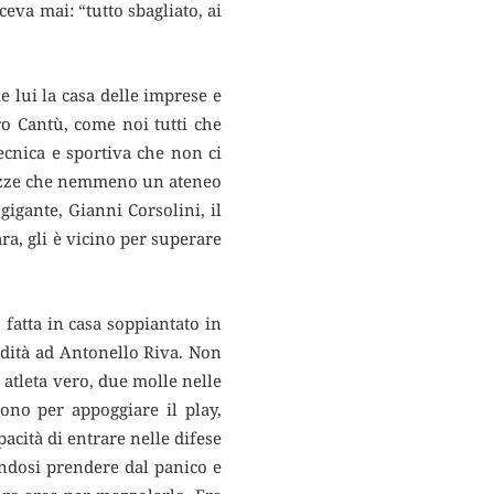
eva mai: “tutto sbagliato, ai
 lui la casa delle imprese e
ro Cantù, come noi tutti che
cnica e sportiva che non ci
rezze che nemmeno un ateneo
gigante, Gianni Corsolini, il
ra, gli è vicino per superare
atta in casa soppiantato in
redità ad Antonello Riva. Non
a atleta vero, due molle nelle
uono per appoggiare il play,
acità di entrare nelle difese
endosi prendere dal panico e