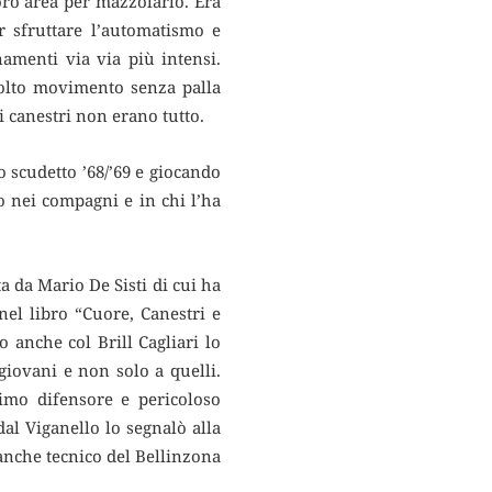
oro area per mazzolarlo. Era
er sfruttare l’automatismo e
namenti via via più intensi.
molto movimento senza palla
i canestri non erano tutto.
o scudetto ’68/’69 e giocando
 nei compagni e in chi l’ha
a da Mario De Sisti di cui ha
nel libro “Cuore, Canestri e
 anche col Brill Cagliari lo
giovani e non solo a quelli.
imo difensore e pericoloso
dal Viganello lo segnalò alla
anche tecnico del Bellinzona