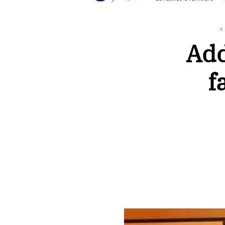
A
Add
f