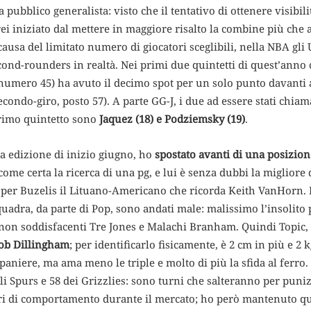
 pubblico generalista: visto che il tentativo di ottenere visibil
rei iniziato dal mettere in maggiore risalto la combine più che 
ausa del limitato numero di giocatori sceglibili, nella NBA gli
econd-rounders in realtà. Nei primi due quintetti di quest’ann
numero 45) ha avuto il decimo spot per un solo punto davanti 
econdo-giro, posto 57). A parte GG-J, i due ad essere stati chiam
primo quintetto sono
Jaquez (18) e Podziemsky (19)
.
a edizione di inizio giugno, ho
spostato avanti di una posizion
me certa la ricerca di una pg, e lui è senza dubbi la migliore d
 per Buzelis il Lituano-Americano che ricorda Keith VanHorn. I
adra, da parte di Pop, sono andati male: malissimo l’insolito 
 non soddisfacenti Tre Jones e Malachi Branham. Quindi Topic, 
ob Dillingham
; per identificarlo fisicamente, è 2 cm in più e 
l paniere, ma ama meno le triple e molto di più la sfida al ferro
egli Spurs e 58 dei Grizzlies: sono turni che salteranno per pun
eri di comportamento durante il mercato; ho però mantenuto q