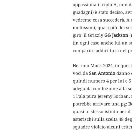
appassionati tripla-A, non da
guadagni) è stato deciso, av
vedremo cosa succederà. A c
moltissimi, quasi più dei s
giro: il Grizzly
GG Jackson
(
(in ogni caso anche lui un s
comparire addirittura nel 
Nel mio Mock 2024, in quest
voci da
San Antonio
danno co
quindi numero 4 per lui e 5
adeguata conduzione alla squ
1 l’ala pura Jeremy Sochan,
potrebbe arrivare una pg:
R
quasi lo stesso istinto per i
asterischi sulla scelta 48 d
squadre violato alcuni crit