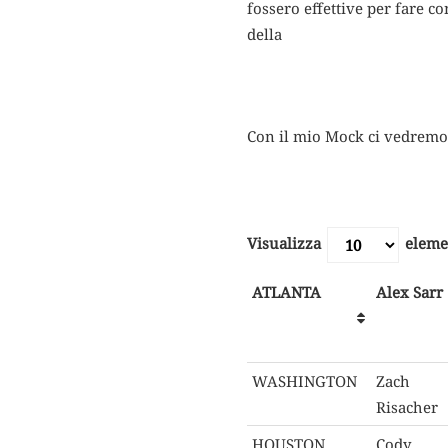
fossero effettive per fare co
della
Con il mio Mock ci vedremo t
Visualizza
eleme
ATLANTA
Alex Sarr
WASHINGTON
Zach
Risacher
HOUSTON
Cody