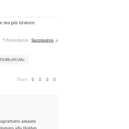
e ma più tiratore
Precedente
Successivo
 WEMBANYAMA
Share:
 soprattutto amante
plomato alla Holden