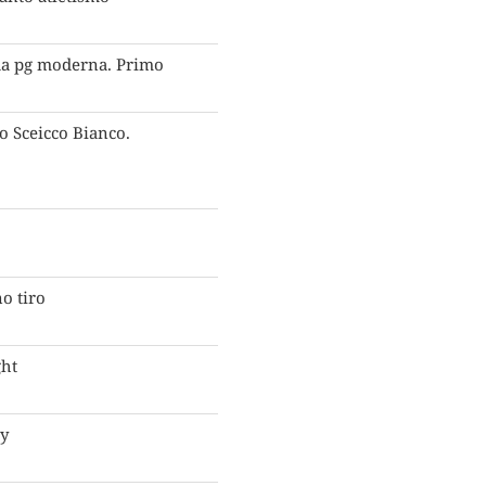
 da pg moderna. Primo
o Sceicco Bianco.
o tiro
ght
cy