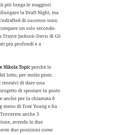
ità più lunga (e maggiori
allungare la Draft Night, ma
 Undrafted di successo sono
o compare un solo secondo-
a Trayce Jackson-Davis di GS
ati più profondi e a
e Nikola Topic
perché le
el lotto, per molte piste;
 tentaivi di dare una
progetto di spostare in posto
e anche per la chiamata 8
2 kg meno di Trae Young e ha
. Troverete anche 3
izione, avendo le due
ueste due posizioni come