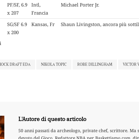
PF/SF, 6.9
Intl,
Michael Porter Jr.
x 207
Francia
SG/SF 6.9
Kansas, Fr
Shaun Livingston, ancora più sottil
x 200
i
MOCK DRAFT EDA
NIKOLA TOPIC
ROBE DILLINGHAM
VICTOR
L'Autore di questo articolo
50 anni passati da archeologo, private chef, scrittore. Ma
devoto del Gioco. Redattore NBA per Baskettiamo.com, di