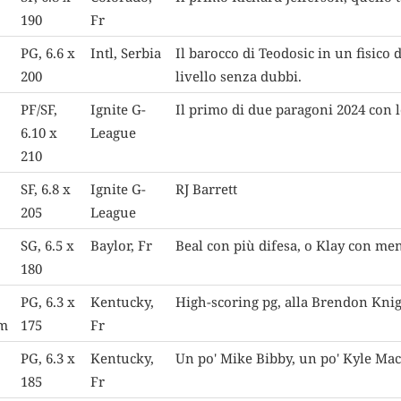
190
Fr
PG, 6.6 x
Intl, Serbia
Il barocco di Teodosic in un fisico
200
livello senza dubbi.
PF/SF,
Ignite G-
Il primo di due paragoni 2024 con l
6.10 x
League
210
SF, 6.8 x
Ignite G-
RJ Barrett
205
League
SG, 6.5 x
Baylor, Fr
Beal con più difesa, o Klay con men
180
PG, 6.3 x
Kentucky,
High-scoring pg, alla Brendon Kni
am
175
Fr
PG, 6.3 x
Kentucky,
Un po' Mike Bibby, un po' Kyle Ma
185
Fr