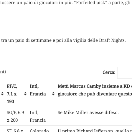
noscere un paio di giocatori in più. “Forfeited pick” a parte, g
ra un paio di settimane e poi alla vigilia delle Draft Nights.
nti
Cerca:
PF/C,
Intl,
Metti Marcus Camby insieme a KD e 
7.1 x
Francia
giocatore che può diventare questo
190
SG/F, 6.9
Intl,
Se Mike Miller avesse difeso.
x 200
Francia
SF, 6.8 x
Colorado,
Il primo Richard Jefferson, quello 