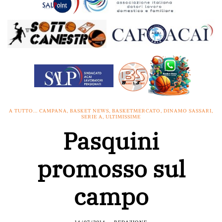
A TUTTO... CAMPANA
,
BASKET NEWS
,
BASKETMERCATO
,
DINAMO SASSARI
,
SERIE A
,
ULTIMISSIME
Pasquini
promosso sul
campo