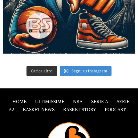
Carica altro
Segui su Instagram
HOME
ULTIMISSIME
NBA
SERIE A
SERIE
A2
BASKET NEWS
BASKET STORY
PODCAST