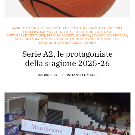
BASKET TORINO
,
BENEDETTO XIV CENTO
,
BERGAMO BASKET 2014
,
FORLÌ PALLACANESTRO 2.015
,
FORTITUDO BOLOGNA
,
NEW BASKET BRINDISI
,
PISTOIA BASKET
,
ROSETO
,
SCAFATI BASKET 1969
,
SCALIGERA BASKET VERONA
,
SCANDONE AVELLINO
,
SERIE A2
,
URANIA MILANO
,
VUELLE PESARO
Serie A2, le protagoniste
della stagione 2025-26
08/08/2025
CRISTIANO COMELLI