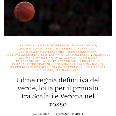
AS JUNIOR CASALE MONFERRANTO
,
BASKET TORINO
,
BENEDETTO XIV CENTO
,
BLU BASKET 1971 TREVIGLIO
,
CESTISTICA SAN SEVERO
,
CHIETI
,
EUROBASKET ROMA
,
FORLÌ PALLACANESTRO 2.015
,
LATINA
,
ORLANDINA BASKET
,
ORZINUOVI
,
PALL. MANTOVANA MANTOVA
,
PALLACANESTRO BIELLA
,
PALLACANESTRO CANTÙ
,
PALLACANESTRO FERRARA 2011
,
PALLACANESTRO TRAPANI
,
PISTOIA BASKET
,
RAVENNA BASKET
,
SCAFATI BASKET 1969
,
SCALIGERA BASKET VERONA
,
UCC PIACENZA
,
UDINE GSA
,
URANIA MILANO
Udine regina definitiva del
verde, lotta per il primato
tra Scafati e Verona nel
rosso
26/04/2022
CRISTIANO COMELLI