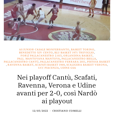
AS JUNIOR CASALE MONFERRANTO
,
BASKET TORINO
,
BENEDETTO XIV CENTO
,
BLU BASKET 1971 TREVIGLIO
,
FORLÌ PALLACANESTRO 2.015
,
ORLANDINA BASKET
,
PALL. MANTOVANA MANTOVA
,
PALLACANESTRO BIELLA
,
PALLACANESTRO CANTÙ
,
PALLACANESTRO FERRARA 2011
,
PISTOIA BASKET
,
RAVENNA BASKET
,
SCAFATI BASKET 1969
,
SCALIGERA BASKET VERONA
,
UCC PIACENZA
,
UDINE GSA
Nei playoff Cantù, Scafati,
Ravenna, Verona e Udine
avanti per 2-0, così Nardò
ai playout
12/05/2022
CRISTIANO COMELLI