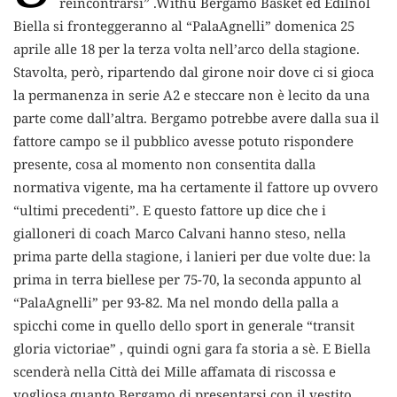
reincontrarsi” .Withu Bergamo Basket ed Edilnol
Biella si fronteggeranno al “PalaAgnelli” domenica 25
aprile alle 18 per la terza volta nell’arco della stagione.
Stavolta, però, ripartendo dal girone noir dove ci si gioca
la permanenza in serie A2 e steccare non è lecito da una
parte come dall’altra. Bergamo potrebbe avere dalla sua il
fattore campo se il pubblico avesse potuto rispondere
presente, cosa al momento non consentita dalla
normativa vigente, ma ha certamente il fattore up ovvero
“ultimi precedenti”. E questo fattore up dice che i
gialloneri di coach Marco Calvani hanno steso, nella
prima parte della stagione, i lanieri per due volte due: la
prima in terra biellese per 75-70, la seconda appunto al
“PalaAgnelli” per 93-82. Ma nel mondo della palla a
spicchi come in quello dello sport in generale “transit
gloria victoriae” , quindi ogni gara fa storia a sè. E Biella
scenderà nella Città dei Mille affamata di riscossa e
vogliosa quanto Bergamo di presentarsi con il vestito