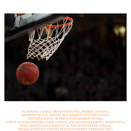
AS JUNIOR CASALE MONFERRANTO
,
BASKET TORINO
,
BENEDETTO XIV CENTO
,
BLU BASKET 1971 TREVIGLIO
,
CESTISTICA SAN SEVERO
,
EUROBASKET ROMA
,
FORLÌ PALLACANESTRO 2.015
,
LATINA
,
ORLANDINA BASKET
,
ORZINUOVI
,
PALL. MANTOVANA MANTOVA
,
PALLACANESTRO BIELLA
,
PALLACANESTRO CANTÙ
,
PALLACANESTRO FERRARA 2011
,