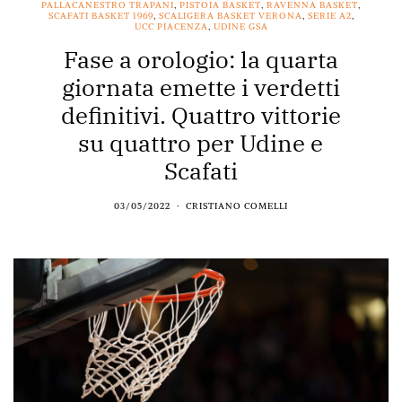
PALLACANESTRO TRAPANI
,
PISTOIA BASKET
,
RAVENNA BASKET
,
SCAFATI BASKET 1969
,
SCALIGERA BASKET VERONA
,
SERIE A2
,
UCC PIACENZA
,
UDINE GSA
Fase a orologio: la quarta
giornata emette i verdetti
definitivi. Quattro vittorie
su quattro per Udine e
Scafati
03/05/2022
CRISTIANO COMELLI