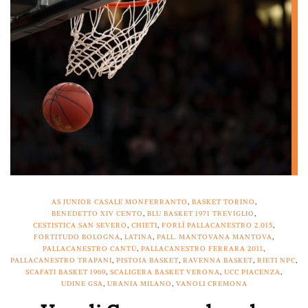
AS JUNIOR CASALE MONFERRANTO
,
BASKET TORINO
,
BENEDETTO XIV CENTO
,
BLU BASKET 1971 TREVIGLIO
,
CESTISTICA SAN SEVERO
,
CHIETI
,
FORLÌ PALLACANESTRO 2.015
,
FORTITUDO BOLOGNA
,
LATINA
,
PALL. MANTOVANA MANTOVA
,
PALLACANESTRO CANTÙ
,
PALLACANESTRO FERRARA 2011
,
PALLACANESTRO TRAPANI
,
PISTOIA BASKET
,
RAVENNA BASKET
,
RIETI NPC
,
SCAFATI BASKET 1969
,
SCALIGERA BASKET VERONA
,
UCC PIACENZA
,
UDINE GSA
,
URANIA MILANO
,
VANOLI CREMONA