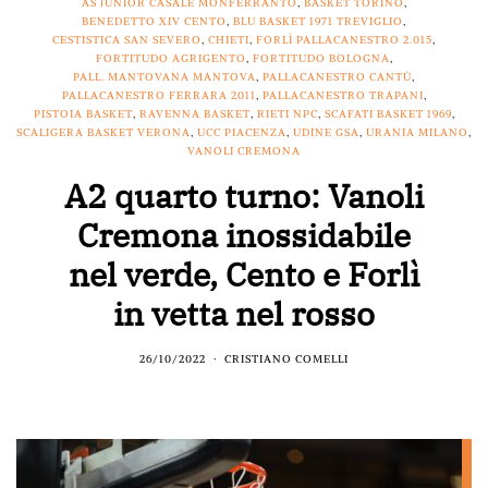
AS JUNIOR CASALE MONFERRANTO
,
BASKET TORINO
,
BENEDETTO XIV CENTO
,
BLU BASKET 1971 TREVIGLIO
,
CESTISTICA SAN SEVERO
,
CHIETI
,
FORLÌ PALLACANESTRO 2.015
,
FORTITUDO AGRIGENTO
,
FORTITUDO BOLOGNA
,
PALL. MANTOVANA MANTOVA
,
PALLACANESTRO CANTÙ
,
PALLACANESTRO FERRARA 2011
,
PALLACANESTRO TRAPANI
,
PISTOIA BASKET
,
RAVENNA BASKET
,
RIETI NPC
,
SCAFATI BASKET 1969
,
SCALIGERA BASKET VERONA
,
UCC PIACENZA
,
UDINE GSA
,
URANIA MILANO
,
VANOLI CREMONA
A2 quarto turno: Vanoli
Cremona inossidabile
nel verde, Cento e Forlì
in vetta nel rosso
26/10/2022
CRISTIANO COMELLI