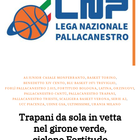
AS JUNIOR CASALE MONFERRANTO
,
BASKET TORINO
,
BENEDETTO XIV CENTO
,
BLU BASKET 1971 TREVIGLIO
,
FORLÌ PALLACANESTRO 2.015
,
FORTITUDO BOLOGNA
,
LATINA
,
ORZINUOVI
,
PALLACANESTRO CANTÙ
,
PALLACANESTRO TRAPANI
,
PALLACANESTRO TRIESTE
,
SCALIGERA BASKET VERONA
,
SERIE A2
,
UCC PIACENZA
,
UDINE GSA
,
ULTIMISSIME
,
URANIA MILANO
Trapani da sola in vetta
nel girone verde,
ciclone Fortitudo