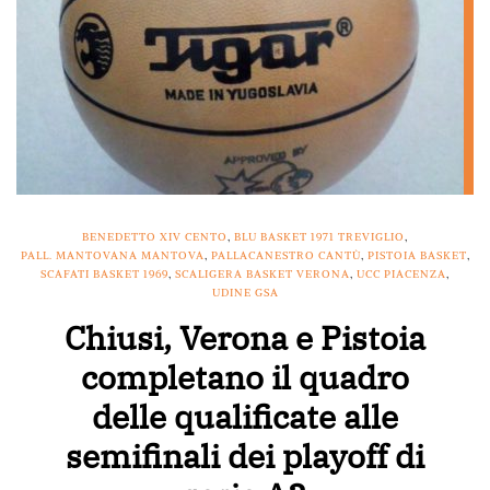
BENEDETTO XIV CENTO
,
BLU BASKET 1971 TREVIGLIO
,
PALL. MANTOVANA MANTOVA
,
PALLACANESTRO CANTÙ
,
PISTOIA BASKET
,
SCAFATI BASKET 1969
,
SCALIGERA BASKET VERONA
,
UCC PIACENZA
,
UDINE GSA
Chiusi, Verona e Pistoia
completano il quadro
delle qualificate alle
semifinali dei playoff di