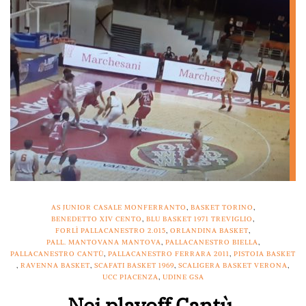
AS JUNIOR CASALE MONFERRANTO
,
BASKET TORINO
,
BENEDETTO XIV CENTO
,
BLU BASKET 1971 TREVIGLIO
,
FORLÌ PALLACANESTRO 2.015
,
ORLANDINA BASKET
,
PALL. MANTOVANA MANTOVA
,
PALLACANESTRO BIELLA
,
PALLACANESTRO CANTÙ
,
PALLACANESTRO FERRARA 2011
,
PISTOIA BASKET
,
RAVENNA BASKET
,
SCAFATI BASKET 1969
,
SCALIGERA BASKET VERONA
,
UCC PIACENZA
,
UDINE GSA
Nei playoff Cantù,