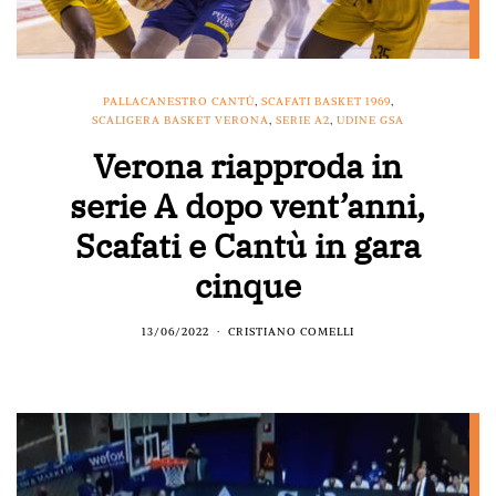
PALLACANESTRO CANTÙ
,
SCAFATI BASKET 1969
,
SCALIGERA BASKET VERONA
,
SERIE A2
,
UDINE GSA
Verona riapproda in
serie A dopo vent’anni,
Scafati e Cantù in gara
cinque
13/06/2022
CRISTIANO COMELLI