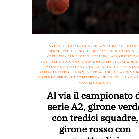
AS JUNIOR CASALE MONFERRANTO
,
BASKET TORIN
BENEDETTO XIV CENTO
,
BLU BASKET 1971 TREVIGLI
CESTISTICA SAN SEVERO
,
FORLÌ PALLACANESTRO 2.0
FORTITUDO BOLOGNA
,
LATINA
,
PALL. MANTOVANA MA
PALLACANESTRO CANTÙ
,
PALLACANESTRO FERRARA 2
PALLACANESTRO TRAPANI
,
PISTOIA BASKET
,
RAVENNA B
RIETI NPC
,
SERIE A2
,
UCC PIACENZA
,
UDINE GSA
,
URANIA 
VANOLI CREMONA
Al via il campionato 
serie A2, girone verd
con tredici squadre,
girone rosso con