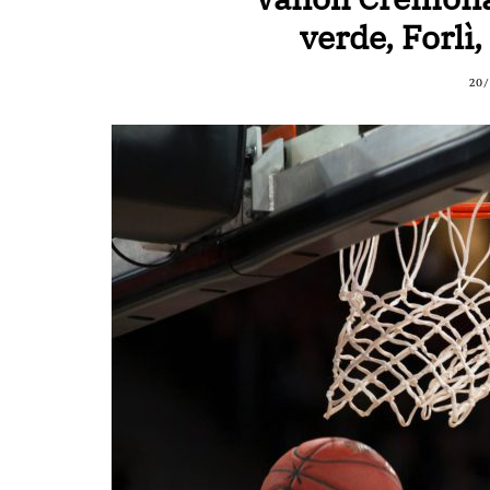
verde, Forlì
20/
BASKET TORINO
,
BENEDETTO XIV CENTO
,
BERGAMO BASKET 2014
,
FORLÌ
PALLACANESTRO 2.015
,
FORTITUDO BOLOGN
NEW BASKET BRINDISI
,
PISTOIA BASKET
,
ROSETO
,
SCAFATI BASKET 1969
,
SCALIGERA
BASKET VERONA
,
SCANDONE AVELLINO
,
SERI
A2
,
URANIA MILANO
,
VUELLE PESARO
Serie A2, le protagoniste
della stagione 2025-26
08/08/2025