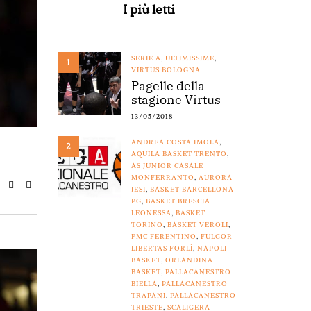
I più letti
SERIE A
,
ULTIMISSIME
,
1
VIRTUS BOLOGNA
Pagelle della
stagione Virtus
13/05/2018
ANDREA COSTA IMOLA
,
2
AQUILA BASKET TRENTO
,
AS JUNIOR CASALE
MONFERRANTO
,
AURORA
JESI
,
BASKET BARCELLONA
PG
,
BASKET BRESCIA
LEONESSA
,
BASKET
TORINO
,
BASKET VEROLI
,
FMC FERENTINO
,
FULGOR
LIBERTAS FORLÌ
,
NAPOLI
BASKET
,
ORLANDINA
BASKET
,
PALLACANESTRO
BIELLA
,
PALLACANESTRO
TRAPANI
,
PALLACANESTRO
TRIESTE
,
SCALIGERA