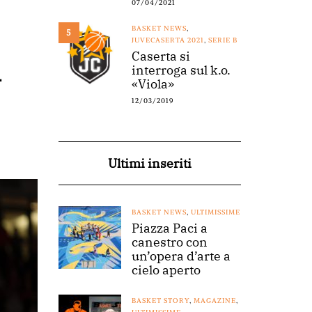
07/04/2021
BASKET NEWS
,
5
JUVECASERTA 2021
,
SERIE B
Caserta si
l
interroga sul k.o.
«Viola»
12/03/2019
Ultimi inseriti
BASKET NEWS
,
ULTIMISSIME
Piazza Paci a
canestro con
un’opera d’arte a
cielo aperto
BASKET STORY
,
MAGAZINE
,