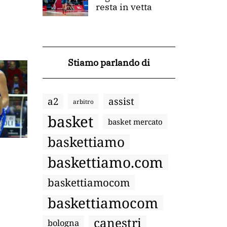
resta in vetta
Stiamo parlando di
a2
assist
arbitro
basket
basket mercato
baskettiamo
baskettiamo.com
baskettiamocom
baskettiamocom
canestri
bologna