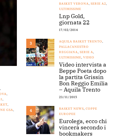
BASKET VERONA
,
SERIE A2
,
ULTIMISSIME
Lnp Gold,
giornata 22
17/02/2014
AQUILA BASKET TRENTO
,
3
PALLACANESTRO
REGGIANA
,
SERIE A
,
ULTIMISSIME
,
VIDEO
Video intervista a
Beppe Poeta dopo
la partita Grissin
Bon Reggio Emilia
– Aquila Trento
5
,
OVA
,
23/11/2015
11
,
SKET
,
BASKET NEWS
,
COPPE
INE GSA
,
4
EUROPEE
Eurolega, ecco chi
vincerà secondo i
bookmakers