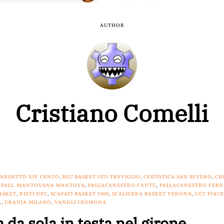
AUTHOR
Cristiano Comelli
ENEDETTO XIV CENTO
,
BLU BASKET 1971 TREVIGLIO
,
CESTISTICA SAN SEVERO
,
CH
,
PALL. MANTOVANA MANTOVA
,
PALLACANESTRO CANTÙ
,
PALLACANESTRO FERR
ASKET
,
RIETI NPC
,
SCAFATI BASKET 1969
,
SCALIGERA BASKET VERONA
,
UCC PIAC
A
,
URANIA MILANO
,
VANOLI CREMONA
da sola in testa nel girone