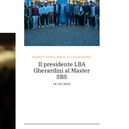
SSIME
BASKET NEWS
,
SERIE A
,
ULTIMISSIME
BASKET NEWS
nestro
Il presidente LBA
Acqu
arte a
Gherardini al Master
spons
o
SBS
14/10/2025