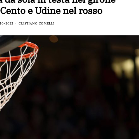
, Cento e Udine nel rosso
10/2022
CRISTIANO COMELLI
BASKET NEWS
,
ULTIMISSIME
BASKET NEWS
,
ULTIMI
Alla Roig Arena di
Piazza Paci a ca
A
,
Valencia arriva «The
con un’opera d’
Eye»
cielo apert
E
14/07/2025
17/06/2026