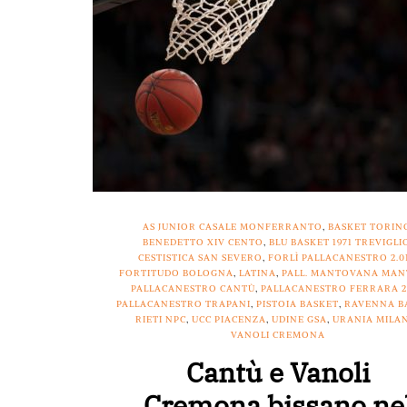
AS JUNIOR CASALE MONFERRANTO
,
BASKET TORIN
BENEDETTO XIV CENTO
,
BLU BASKET 1971 TREVIGLI
CESTISTICA SAN SEVERO
,
FORLÌ PALLACANESTRO 2.0
FORTITUDO BOLOGNA
,
LATINA
,
PALL. MANTOVANA MA
PALLACANESTRO CANTÙ
,
PALLACANESTRO FERRARA 2
PALLACANESTRO TRAPANI
,
PISTOIA BASKET
,
RAVENNA B
RIETI NPC
,
UCC PIACENZA
,
UDINE GSA
,
URANIA MILA
VANOLI CREMONA
Cantù e Vanoli
Cremona bissano ne