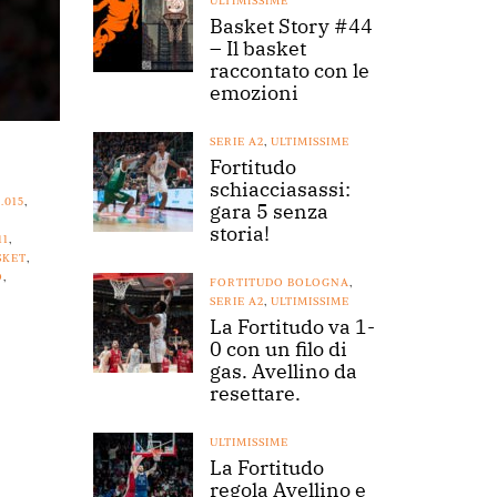
ULTIMISSIME
Basket Story #44
– Il basket
raccontato con le
emozioni
SERIE A2
,
ULTIMISSIME
Fortitudo
schiacciasassi:
.015
,
gara 5 senza
,
storia!
11
,
SKET
,
O
,
FORTITUDO BOLOGNA
,
SERIE A2
,
ULTIMISSIME
La Fortitudo va 1-
0 con un filo di
gas. Avellino da
resettare.
ULTIMISSIME
La Fortitudo
regola Avellino e