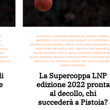
O
,
AS JUNIOR CASALE MONFERRANTO
,
BASKET TORINO
,
O
,
BENEDETTO XIV CENTO
,
BLU BASKET 1971 TREVIGLIO
,
15
,
CESTISTICA SAN SEVERO
,
CHIETI
,
FORLÌ PALLACANESTRO 2
NTOVA
,
FORTITUDO BOLOGNA
,
PALL. MANTOVANA MANTOVA
011
,
PALLACANESTRO CANTÙ
,
PALLACANESTRO FERRARA 20
ASKET
,
PALLACANESTRO TRAPANI
,
PISTOIA BASKET
,
RAVENNA BA
MILANO
,
RIETI NPC
,
UCC PIACENZA
,
UDINE GSA
,
URANIA MILAN
VANOLI CREMONA
di
La Supercoppa LNP
e
edizione 2022 pronta
al decollo, chi
succederà a Pistoia?