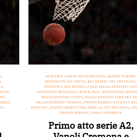
O
,
AS JUNIOR CASALE MONFERRANTO
,
BASKET TORINO
,
O
,
BENEDETTO XIV CENTO
,
BLU BASKET 1971 TREVIGLIO
,
15
,
CESTISTICA SAN SEVERO
,
FORLÌ PALLACANESTRO 2.01
NTOVA
,
FORTITUDO BOLOGNA
,
LATINA
,
PALL. MANTOVANA MANT
011
,
PALLACANESTRO CANTÙ
,
PALLACANESTRO FERRARA 20
ASKET
,
PALLACANESTRO TRAPANI
,
PISTOIA BASKET
,
RAVENNA BA
NO
,
RIETI NPC
,
SCAFATI BASKET 1969
,
SERIE A2
,
UCC PIACENZA
,
UD
URANIA MILANO
,
VANOLI CREMONA
Primo atto serie A2,
l
Vanoli Cremona e