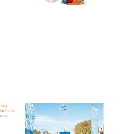
IETI
,
ARA 2011
,
ENZA
,