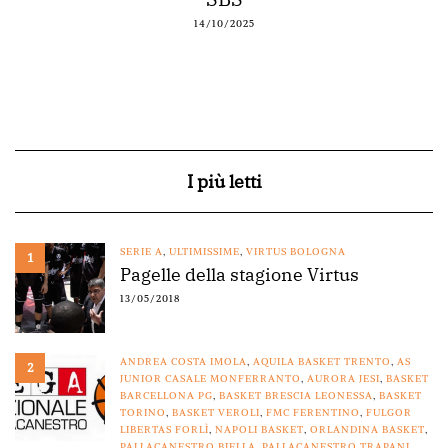
14/10/2025
I più letti
SERIE A
,
ULTIMISSIME
,
VIRTUS BOLOGNA
1
Pagelle della stagione Virtus
13/05/2018
ANDREA COSTA IMOLA
,
AQUILA BASKET TRENTO
,
AS
2
JUNIOR CASALE MONFERRANTO
,
AURORA JESI
,
BASKET
BARCELLONA PG
,
BASKET BRESCIA LEONESSA
,
BASKET
TORINO
,
BASKET VEROLI
,
FMC FERENTINO
,
FULGOR
LIBERTAS FORLÌ
,
NAPOLI BASKET
,
ORLANDINA BASKET
,
PALLACANESTRO BIELLA
,
PALLACANESTRO TRAPANI
,