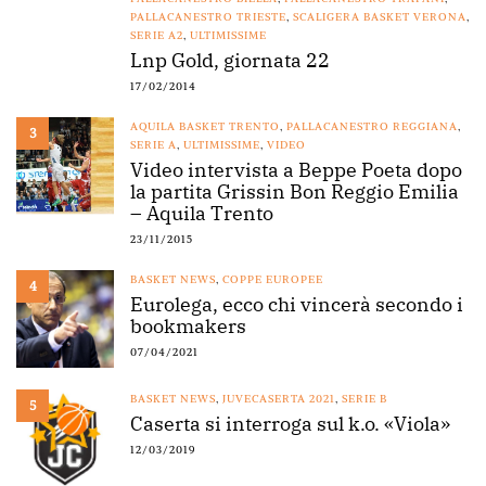
PALLACANESTRO TRIESTE
,
SCALIGERA BASKET VERONA
,
SERIE A2
,
ULTIMISSIME
Lnp Gold, giornata 22
17/02/2014
AQUILA BASKET TRENTO
,
PALLACANESTRO REGGIANA
,
3
SERIE A
,
ULTIMISSIME
,
VIDEO
Video intervista a Beppe Poeta dopo
la partita Grissin Bon Reggio Emilia
– Aquila Trento
23/11/2015
BASKET NEWS
,
COPPE EUROPEE
4
Eurolega, ecco chi vincerà secondo i
bookmakers
07/04/2021
BASKET NEWS
,
JUVECASERTA 2021
,
SERIE B
5
Caserta si interroga sul k.o. «Viola»
12/03/2019