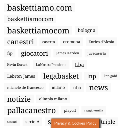
baskettiamo.com
baskettiamocom
baskettiamocom
bologna
canestri
cremona
caserta
Enrico d’Alesio
giocatori
fip
James Harden
juvecaserta
Lba
LaNostraPassione
Kevin Durant
legabasket
lnp
Lebron James
lnp gold
news
nba
michele de francesco
milano
notizie
olimpia milano
pallacanestro
playoff
reggio emilia
sport
triple
serie A
sassari
Steph Curry
Privacy & Cookies Policy