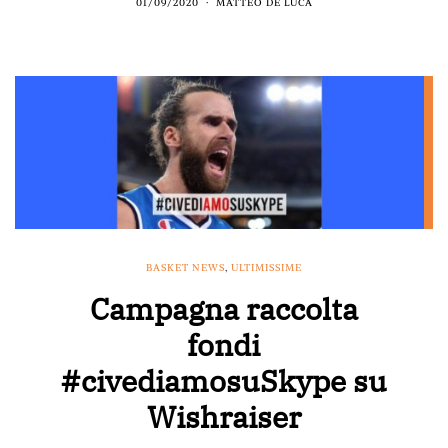
01/09/2020
MATTEO DE LUCA
BASKET NEWS
,
ULTIMISSIME
Campagna raccolta
fondi
#civediamosuSkype su
Wishraiser