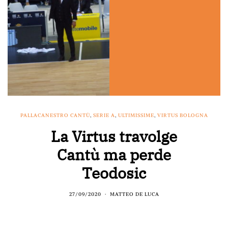
PALLACANESTRO CANTÙ
,
SERIE A
,
ULTIMISSIME
,
VIRTUS BOLOGNA
La Virtus travolge
Cantù ma perde
Teodosic
27/09/2020
MATTEO DE LUCA