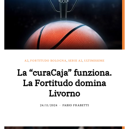
A2
,
FORTITUDO BOLOGNA
,
SERIE A2
,
ULTIMISSIME
La “curaCaja” funziona.
La Fortitudo domina
Livorno
24/11/2024
FABIO FRABETTI