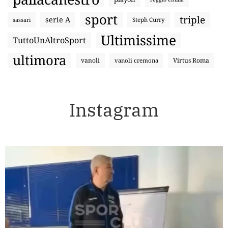
sport
triple
serie A
sassari
Steph Curry
Ultimissime
TuttoUnAltroSport
ultimora
vanoli
Virtus Roma
vanoli cremona
Instagram