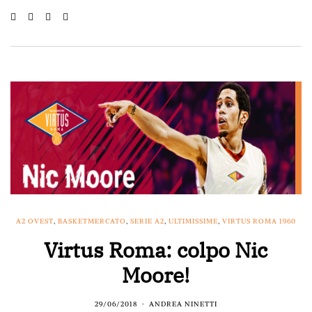
A2 OVEST
,
BASKETMERCATO
,
SERIE A2
,
ULTIMISSIME
,
VIRTUS ROMA 1960
Virtus Roma: colpo Nic
Moore!
29/06/2018
ANDREA NINETTI