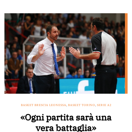
BASKET BRESCIA LEONESSA
,
BASKET TORINO
,
SERIE A2
«Ogni partita sarà una
vera battaglia»