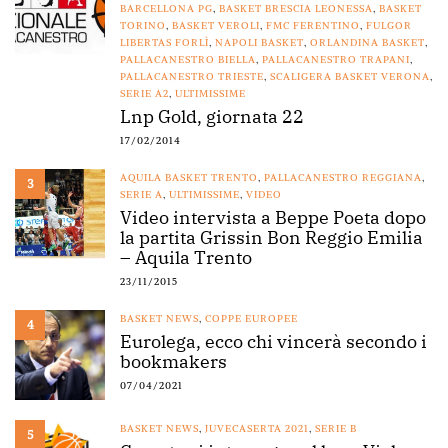
BARCELLONA PG
,
BASKET BRESCIA LEONESSA
,
BASKET
TORINO
,
BASKET VEROLI
,
FMC FERENTINO
,
FULGOR
LIBERTAS FORLÌ
,
NAPOLI BASKET
,
ORLANDINA BASKET
,
PALLACANESTRO BIELLA
,
PALLACANESTRO TRAPANI
,
PALLACANESTRO TRIESTE
,
SCALIGERA BASKET VERONA
,
SERIE A2
,
ULTIMISSIME
Lnp Gold, giornata 22
17/02/2014
AQUILA BASKET TRENTO
,
PALLACANESTRO REGGIANA
,
3
SERIE A
,
ULTIMISSIME
,
VIDEO
Video intervista a Beppe Poeta dopo
la partita Grissin Bon Reggio Emilia
– Aquila Trento
23/11/2015
BASKET NEWS
,
COPPE EUROPEE
4
Eurolega, ecco chi vincerà secondo i
bookmakers
07/04/2021
BASKET NEWS
,
JUVECASERTA 2021
,
SERIE B
5