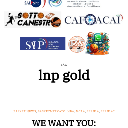
TAG
lnp gold
BASKET NEWS
,
BASKETMERCATO
,
NBA
,
NCAA
,
SERIE A
,
SERIE A2
WE WANT YOU: