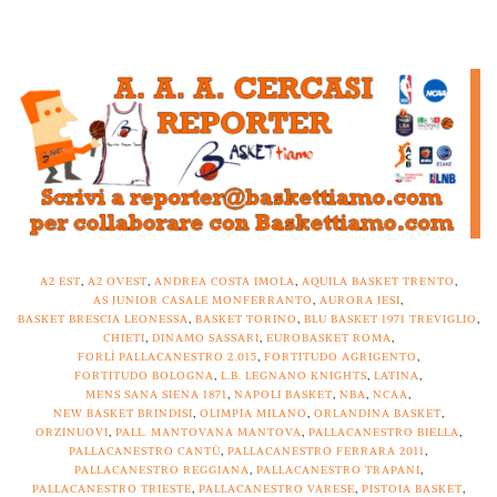
A2 EST
,
A2 OVEST
,
ANDREA COSTA IMOLA
,
AQUILA BASKET TRENTO
,
AS JUNIOR CASALE MONFERRANTO
,
AURORA JESI
,
BASKET BRESCIA LEONESSA
,
BASKET TORINO
,
BLU BASKET 1971 TREVIGLIO
,
CHIETI
,
DINAMO SASSARI
,
EUROBASKET ROMA
,
FORLÌ PALLACANESTRO 2.015
,
FORTITUDO AGRIGENTO
,
FORTITUDO BOLOGNA
,
L.B. LEGNANO KNIGHTS
,
LATINA
,
MENS SANA SIENA 1871
,
NAPOLI BASKET
,
NBA
,
NCAA
,
NEW BASKET BRINDISI
,
OLIMPIA MILANO
,
ORLANDINA BASKET
,
ORZINUOVI
,
PALL. MANTOVANA MANTOVA
,
PALLACANESTRO BIELLA
,
PALLACANESTRO CANTÙ
,
PALLACANESTRO FERRARA 2011
,
PALLACANESTRO REGGIANA
,
PALLACANESTRO TRAPANI
,
PALLACANESTRO TRIESTE
,
PALLACANESTRO VARESE
,
PISTOIA BASKET
,