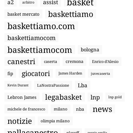
basket
a2
assist
arbitro
baskettiamo
basket mercato
baskettiamo.com
baskettiamocom
baskettiamocom
bologna
canestri
cremona
caserta
Enrico d’Alesio
giocatori
fip
James Harden
juvecaserta
Lba
LaNostraPassione
Kevin Durant
legabasket
lnp
Lebron James
lnp gold
news
nba
michele de francesco
milano
notizie
olimpia milano
pallacanestro
playoff
reggio emilia