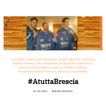
AS JUNIOR CASALE MONFERRANTO
,
BASKET BRESCIA LEONESSA
,
BASKET TORINO
,
FMC FERENTINO
,
FORTITUDO AGRIGENTO
,
PALLACANESTRO BIELLA
,
PALLACANESTRO TRIESTE
,
SCALIGERA BASKET VERONA
,
SERIE A2
,
ULTIMISSIME
#AtuttaBrescia
01/05/2015
SERGIO BONZIO