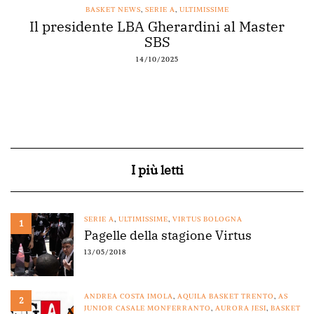
BASKET NEWS
,
SERIE A
,
ULTIMISSIME
Il presidente LBA Gherardini al Master
Ac
SBS
14/10/2025
I più letti
SERIE A
,
ULTIMISSIME
,
VIRTUS BOLOGNA
1
Pagelle della stagione Virtus
13/05/2018
ANDREA COSTA IMOLA
,
AQUILA BASKET TRENTO
,
AS
2
JUNIOR CASALE MONFERRANTO
,
AURORA JESI
,
BASKET