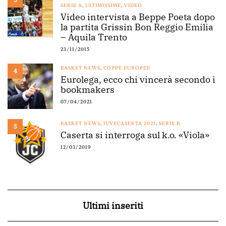
SERIE A
,
ULTIMISSIME
,
VIDEO
Video intervista a Beppe Poeta dopo
la partita Grissin Bon Reggio Emilia
– Aquila Trento
23/11/2015
BASKET NEWS
,
COPPE EUROPEE
4
Eurolega, ecco chi vincerà secondo i
bookmakers
07/04/2021
BASKET NEWS
,
JUVECASERTA 2021
,
SERIE B
5
Caserta si interroga sul k.o. «Viola»
12/03/2019
Ultimi inseriti