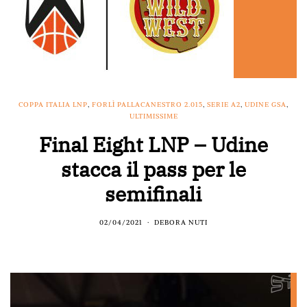
COPPA ITALIA LNP
,
FORLÌ PALLACANESTRO 2.015
,
SERIE A2
,
UDINE GSA
,
ULTIMISSIME
Final Eight LNP – Udine
stacca il pass per le
semifinali
02/04/2021
DEBORA NUTI