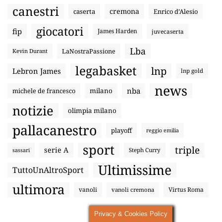
canestri
cremona
caserta
Enrico d’Alesio
giocatori
fip
James Harden
juvecaserta
Lba
LaNostraPassione
Kevin Durant
legabasket
lnp
Lebron James
lnp gold
news
nba
michele de francesco
milano
notizie
olimpia milano
pallacanestro
playoff
reggio emilia
sport
triple
serie A
sassari
Steph Curry
Ultimissime
TuttoUnAltroSport
ultimora
vanoli
Virtus Roma
vanoli cremona
Privacy & Cookies Policy