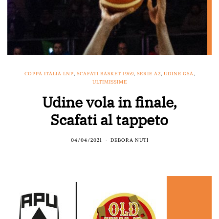
COPPA ITALIA LNP
,
SCAFATI BASKET 1969
,
SERIE A2
,
UDINE GSA
,
ULTIMISSIME
Udine vola in finale,
Scafati al tappeto
04/04/2021
DEBORA NUTI