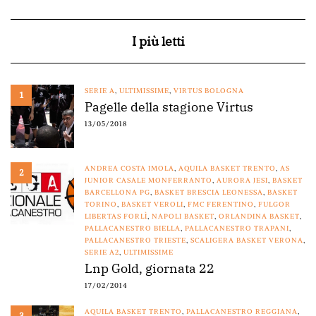
I più letti
SERIE A
,
ULTIMISSIME
,
VIRTUS BOLOGNA
1
Pagelle della stagione Virtus
13/05/2018
ANDREA COSTA IMOLA
,
AQUILA BASKET TRENTO
,
AS
2
JUNIOR CASALE MONFERRANTO
,
AURORA JESI
,
BASKET
BARCELLONA PG
,
BASKET BRESCIA LEONESSA
,
BASKET
TORINO
,
BASKET VEROLI
,
FMC FERENTINO
,
FULGOR
LIBERTAS FORLÌ
,
NAPOLI BASKET
,
ORLANDINA BASKET
,
PALLACANESTRO BIELLA
,
PALLACANESTRO TRAPANI
,
PALLACANESTRO TRIESTE
,
SCALIGERA BASKET VERONA
,
SERIE A2
,
ULTIMISSIME
Lnp Gold, giornata 22
17/02/2014
AQUILA BASKET TRENTO
,
PALLACANESTRO REGGIANA
,
3