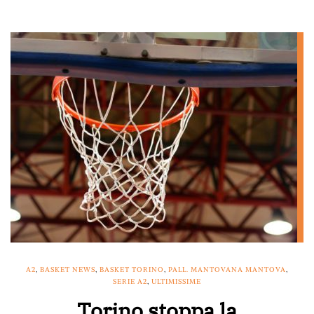
A2
,
BASKET NEWS
,
BASKET TORINO
,
PALL. MANTOVANA MANTOVA
,
SERIE A2
,
ULTIMISSIME
Torino stoppa la