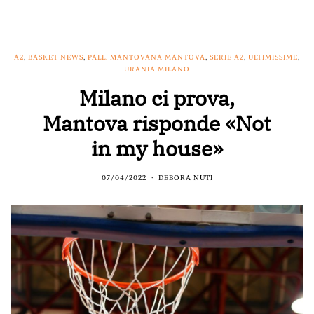
A2
,
BASKET NEWS
,
PALL. MANTOVANA MANTOVA
,
SERIE A2
,
ULTIMISSIME
,
URANIA MILANO
Milano ci prova,
Mantova risponde «Not
in my house»
07/04/2022
DEBORA NUTI