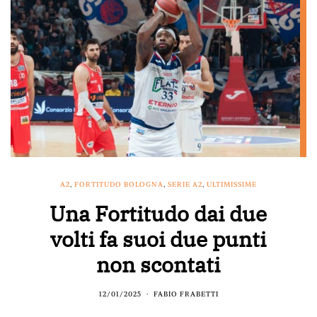
A2
,
FORTITUDO BOLOGNA
,
SERIE A2
,
ULTIMISSIME
Una Fortitudo dai due
volti fa suoi due punti
non scontati
12/01/2025
FABIO FRABETTI