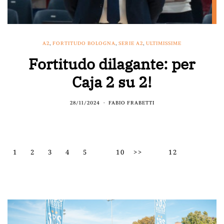
A2
,
FORTITUDO BOLOGNA
,
SERIE A2
,
ULTIMISSIME
Fortitudo dilagante: per
Caja 2 su 2!
28/11/2024
FABIO FRABETTI
1
2
3
4
5
10
>>
12