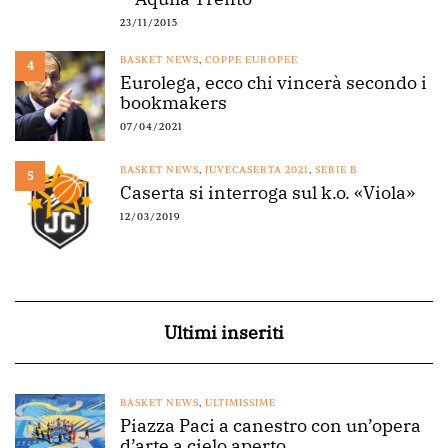
23/11/2015
BASKET NEWS
,
COPPE EUROPEE
4
Eurolega, ecco chi vincerà secondo i
bookmakers
07/04/2021
BASKET NEWS
,
JUVECASERTA 2021
,
SERIE B
5
Caserta si interroga sul k.o. «Viola»
12/03/2019
Ultimi inseriti
BASKET NEWS
,
ULTIMISSIME
Piazza Paci a canestro con un’opera
d’arte a cielo aperto