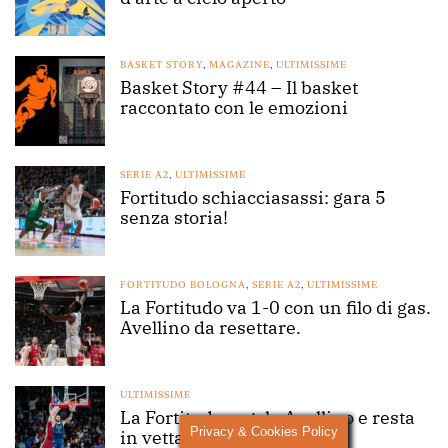
BASKET STORY
,
MAGAZINE
,
ULTIMISSIME
Basket Story #44 – Il basket
raccontato con le emozioni
SERIE A2
,
ULTIMISSIME
Fortitudo schiacciasassi: gara 5
senza storia!
FORTITUDO BOLOGNA
,
SERIE A2
,
ULTIMISSIME
La Fortitudo va 1-0 con un filo di gas.
Avellino da resettare.
ULTIMISSIME
La Fortitudo regola Avellino e resta
Privacy & Cookies Policy
in vetta