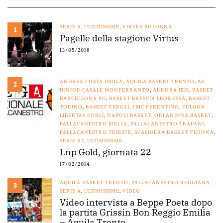
SERIE A
,
ULTIMISSIME
,
VIRTUS BOLOGNA
1
Pagelle della stagione Virtus
13/05/2018
ANDREA COSTA IMOLA
,
AQUILA BASKET TRENTO
,
AS
2
JUNIOR CASALE MONFERRANTO
,
AURORA JESI
,
BASKET
BARCELLONA PG
,
BASKET BRESCIA LEONESSA
,
BASKET
TORINO
,
BASKET VEROLI
,
FMC FERENTINO
,
FULGOR
LIBERTAS FORLÌ
,
NAPOLI BASKET
,
ORLANDINA BASKET
,
PALLACANESTRO BIELLA
,
PALLACANESTRO TRAPANI
,
PALLACANESTRO TRIESTE
,
SCALIGERA BASKET VERONA
,
SERIE A2
,
ULTIMISSIME
Lnp Gold, giornata 22
17/02/2014
AQUILA BASKET TRENTO
,
PALLACANESTRO REGGIANA
,
3
SERIE A
,
ULTIMISSIME
,
VIDEO
Video intervista a Beppe Poeta dopo
la partita Grissin Bon Reggio Emilia
– Aquila Trento