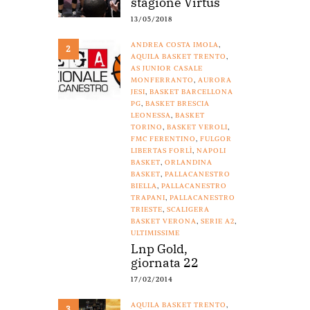
stagione Virtus
13/05/2018
ANDREA COSTA IMOLA
,
2
AQUILA BASKET TRENTO
,
AS JUNIOR CASALE
MONFERRANTO
,
AURORA
JESI
,
BASKET BARCELLONA
PG
,
BASKET BRESCIA
LEONESSA
,
BASKET
TORINO
,
BASKET VEROLI
,
FMC FERENTINO
,
FULGOR
LIBERTAS FORLÌ
,
NAPOLI
BASKET
,
ORLANDINA
BASKET
,
PALLACANESTRO
BIELLA
,
PALLACANESTRO
TRAPANI
,
PALLACANESTRO
TRIESTE
,
SCALIGERA
BASKET VERONA
,
SERIE A2
,
ULTIMISSIME
Lnp Gold,
giornata 22
17/02/2014
AQUILA BASKET TRENTO
,
3