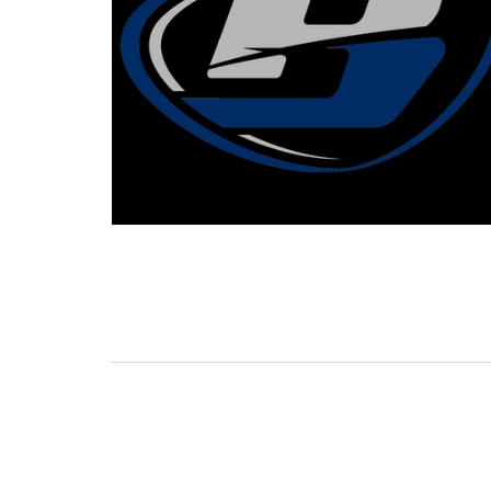
BASKET TORINO
,
BENEDETTO XIV CENTO
,
BERGAMO BASKET 2014
,
FORLÌ
PALLACANESTRO 2.015
,
FORTITUDO BOLOGN
NEW BASKET BRINDISI
,
PISTOIA BASKET
,
ROSETO
,
SCAFATI BASKET 1969
,
SCALIGERA
BASKET VERONA
,
SCANDONE AVELLINO
,
SERI
A2
,
URANIA MILANO
,
VUELLE PESARO
Serie A2, le protagoniste
della stagione 2025-26
08/08/2025