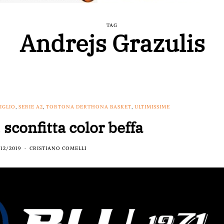
TAG
Andrejs Grazulis
VIGLIO
,
SERIE A2
,
TORTONA DERTHONA BASKET
,
ULTIMISSIME
 sconfitta color beffa
/12/2019
CRISTIANO COMELLI