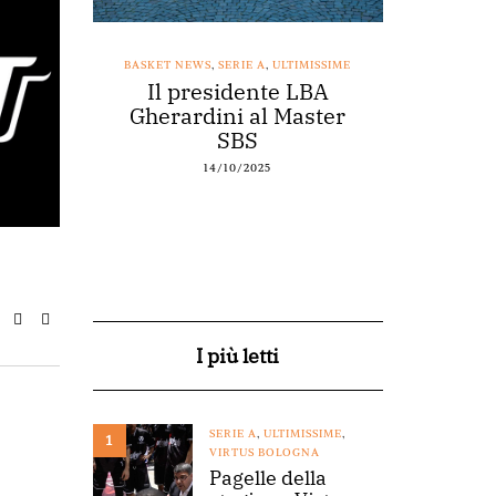
SSIME
BASKET NEWS
,
SERIE A
,
ULTIMISSIME
BASKET NEWS
nestro
Il presidente LBA
Acqu
arte a
Gherardini al Master
spons
o
SBS
14/10/2025
I più letti
SERIE A
,
ULTIMISSIME
,
1
VIRTUS BOLOGNA
Pagelle della