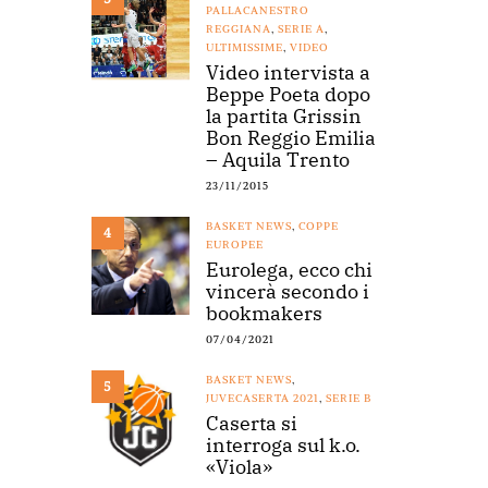
PALLACANESTRO
REGGIANA
,
SERIE A
,
ULTIMISSIME
,
VIDEO
Video intervista a
Beppe Poeta dopo
la partita Grissin
Bon Reggio Emilia
– Aquila Trento
23/11/2015
BASKET NEWS
,
COPPE
4
EUROPEE
Eurolega, ecco chi
vincerà secondo i
bookmakers
07/04/2021
BASKET NEWS
,
5
JUVECASERTA 2021
,
SERIE B
Caserta si
interroga sul k.o.
«Viola»