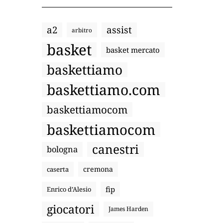
a2
assist
arbitro
basket
basket mercato
baskettiamo
baskettiamo.com
baskettiamocom
baskettiamocom
canestri
bologna
cremona
caserta
fip
Enrico d’Alesio
giocatori
James Harden