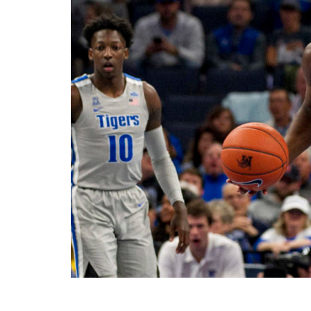
BASKET TORINO
,
BENEDETTO XIV CENTO
,
BERGAMO BASKET 2014
,
FORLÌ
PALLACANESTRO 2.015
,
FORTITUDO BOLOGN
NEW BASKET BRINDISI
,
PISTOIA BASKET
,
ROSETO
,
SCAFATI BASKET 1969
,
SCALIGERA
BASKET VERONA
,
SCANDONE AVELLINO
,
SERI
A2
,
URANIA MILANO
,
VUELLE PESARO
Serie A2, le protagoniste
della stagione 2025-26
08/08/2025