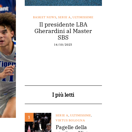
SSIME
BASKET NEWS
,
SERIE A
,
ULTIMISSIME
BASKET NEWS
nestro
Il presidente LBA
Acqu
arte a
Gherardini al Master
spons
o
SBS
14/10/2025
I più letti
SERIE A
,
ULTIMISSIME
,
1
VIRTUS BOLOGNA
Pagelle della