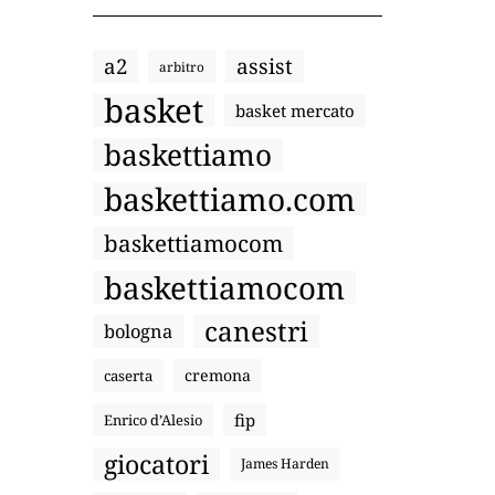
a2
assist
arbitro
basket
basket mercato
baskettiamo
baskettiamo.com
baskettiamocom
baskettiamocom
canestri
bologna
cremona
caserta
fip
Enrico d’Alesio
giocatori
James Harden