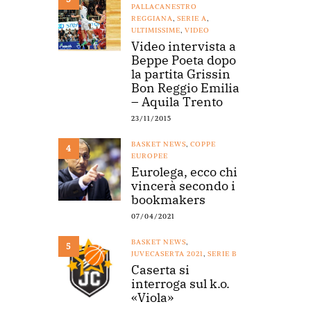
PALLACANESTRO
REGGIANA
,
SERIE A
,
ULTIMISSIME
,
VIDEO
Video intervista a
Beppe Poeta dopo
la partita Grissin
Bon Reggio Emilia
– Aquila Trento
23/11/2015
BASKET NEWS
,
COPPE
4
EUROPEE
Eurolega, ecco chi
vincerà secondo i
bookmakers
07/04/2021
BASKET NEWS
,
5
JUVECASERTA 2021
,
SERIE B
Caserta si
interroga sul k.o.
«Viola»