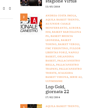
stagione Virtus
13/05/2018
ANDREA COSTA IMOLA
,
2
AQUILA BASKET TRENTO
,
AS JUNIOR CASALE
MONFERRANTO
,
AURORA
JESI
,
BASKET BARCELLONA
PG
,
BASKET BRESCIA
LEONESSA
,
BASKET
TORINO
,
BASKET VEROLI
,
FMC FERENTINO
,
FULGOR
LIBERTAS FORLÌ
,
NAPOLI
BASKET
,
ORLANDINA
BASKET
,
PALLACANESTRO
BIELLA
,
PALLACANESTRO
TRAPANI
,
PALLACANESTRO
TRIESTE
,
SCALIGERA
BASKET VERONA
,
SERIE A2
,
ULTIMISSIME
Lnp Gold,
giornata 22
17/02/2014
AQUILA BASKET TRENTO
,
3