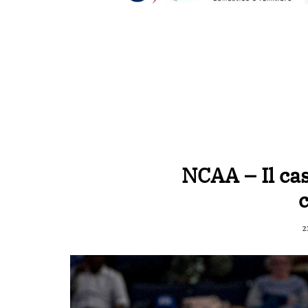
NCAA – Il c
2