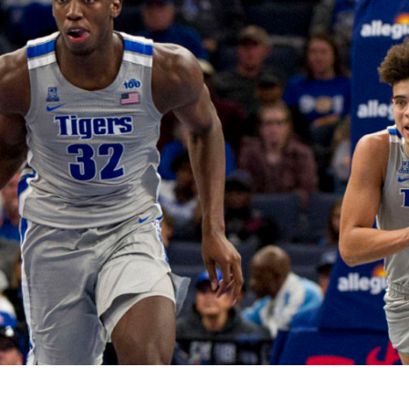
BASKET NEWS
,
ULTIMISSIME
BASKET NEWS
,
ULTIMI
Alla Roig Arena di
Piazza Paci a ca
A
,
Valencia arriva «The
con un’opera d’
Eye»
cielo apert
E
14/07/2025
17/06/2026