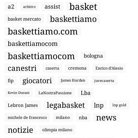
basket
a2
assist
arbitro
baskettiamo
basket mercato
baskettiamo.com
baskettiamocom
baskettiamocom
bologna
canestri
cremona
caserta
Enrico d’Alesio
giocatori
fip
James Harden
juvecaserta
Lba
LaNostraPassione
Kevin Durant
legabasket
lnp
Lebron James
lnp gold
news
nba
michele de francesco
milano
notizie
olimpia milano