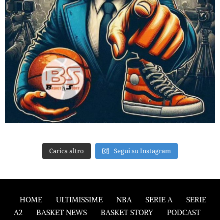
Carica altro
Segui su Instagram
HOME
ULTIMISSIME
NBA
SERIE A
SERIE
A2
BASKET NEWS
BASKET STORY
PODCAST