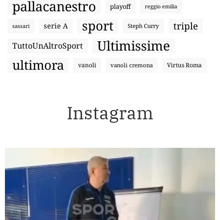
pallacanestro
playoff
reggio emilia
sport
triple
serie A
sassari
Steph Curry
Ultimissime
TuttoUnAltroSport
ultimora
vanoli
Virtus Roma
vanoli cremona
Instagram