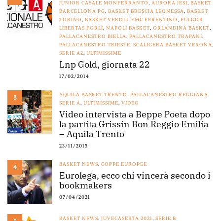
JUNIOR CASALE MONFERRANTO
,
AURORA JESI
,
BASKET
BARCELLONA PG
,
BASKET BRESCIA LEONESSA
,
BASKET
TORINO
,
BASKET VEROLI
,
FMC FERENTINO
,
FULGOR
LIBERTAS FORLÌ
,
NAPOLI BASKET
,
ORLANDINA BASKET
,
PALLACANESTRO BIELLA
,
PALLACANESTRO TRAPANI
,
PALLACANESTRO TRIESTE
,
SCALIGERA BASKET VERONA
,
SERIE A2
,
ULTIMISSIME
Lnp Gold, giornata 22
17/02/2014
AQUILA BASKET TRENTO
,
PALLACANESTRO REGGIANA
,
3
SERIE A
,
ULTIMISSIME
,
VIDEO
Video intervista a Beppe Poeta dopo
la partita Grissin Bon Reggio Emilia
– Aquila Trento
23/11/2015
BASKET NEWS
,
COPPE EUROPEE
4
Eurolega, ecco chi vincerà secondo i
bookmakers
07/04/2021
BASKET NEWS
,
JUVECASERTA 2021
,
SERIE B