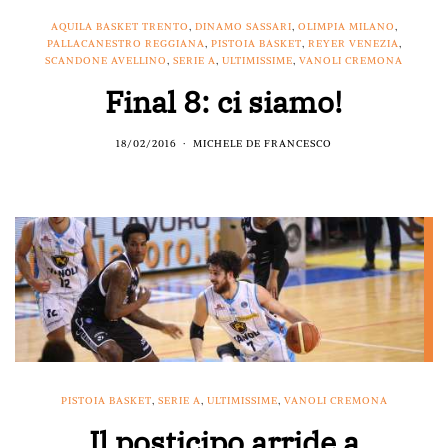
AQUILA BASKET TRENTO
,
DINAMO SASSARI
,
OLIMPIA MILANO
,
PALLACANESTRO REGGIANA
,
PISTOIA BASKET
,
REYER VENEZIA
,
SCANDONE AVELLINO
,
SERIE A
,
ULTIMISSIME
,
VANOLI CREMONA
Final 8: ci siamo!
18/02/2016
MICHELE DE FRANCESCO
PISTOIA BASKET
,
SERIE A
,
ULTIMISSIME
,
VANOLI CREMONA
Il posticipo arride a