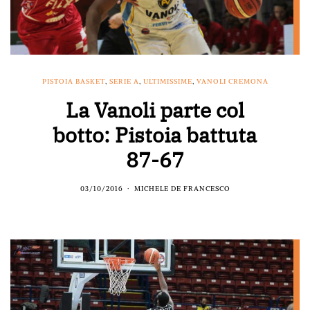
PISTOIA BASKET
,
SERIE A
,
ULTIMISSIME
,
VANOLI CREMONA
La Vanoli parte col
botto: Pistoia battuta
87-67
03/10/2016
MICHELE DE FRANCESCO