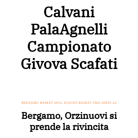
Calvani
PalaAgnelli
Campionato
Givova Scafati
BERGAMO BASKET 2014
,
SCAFATI BASKET 1969
,
SERIE A2
Bergamo, Orzinuovi si
prende la rivincita