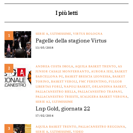
I più letti
SERIE A
,
ULTIMISSIME
,
VIRTUS BOLOGNA
1
Pagelle della stagione Virtus
13/05/2018
ANDREA COSTA IMOLA
,
AQUILA BASKET TRENTO
,
AS
2
JUNIOR CASALE MONFERRANTO
,
AURORA JESI
,
BASKET
BARCELLONA PG
,
BASKET BRESCIA LEONESSA
,
BASKET
TORINO
,
BASKET VEROLI
,
FMC FERENTINO
,
FULGOR
LIBERTAS FORLÌ
,
NAPOLI BASKET
,
ORLANDINA BASKET
,
PALLACANESTRO BIELLA
,
PALLACANESTRO TRAPANI
,
PALLACANESTRO TRIESTE
,
SCALIGERA BASKET VERONA
,
SERIE A2
,
ULTIMISSIME
Lnp Gold, giornata 22
17/02/2014
AQUILA BASKET TRENTO
,
PALLACANESTRO REGGIANA
,
3
SERIE A
,
ULTIMISSIME
,
VIDEO