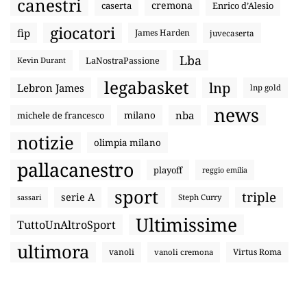
canestri
cremona
caserta
Enrico d’Alesio
giocatori
fip
James Harden
juvecaserta
Lba
LaNostraPassione
Kevin Durant
legabasket
lnp
Lebron James
lnp gold
news
nba
michele de francesco
milano
notizie
olimpia milano
pallacanestro
playoff
reggio emilia
sport
triple
serie A
sassari
Steph Curry
Ultimissime
TuttoUnAltroSport
ultimora
vanoli
Virtus Roma
vanoli cremona