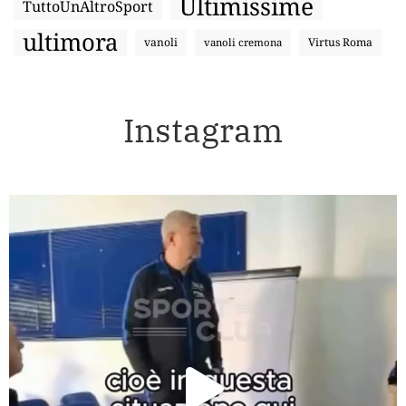
Ultimissime
TuttoUnAltroSport
ultimora
vanoli
Virtus Roma
vanoli cremona
Instagram