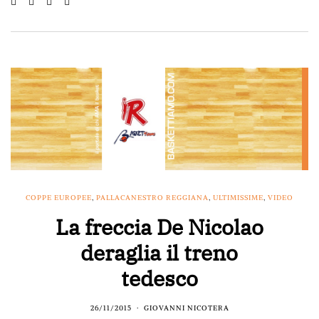
COPPE EUROPEE
,
PALLACANESTRO REGGIANA
,
ULTIMISSIME
,
VIDEO
La freccia De Nicolao
deraglia il treno
tedesco
26/11/2015
GIOVANNI NICOTERA