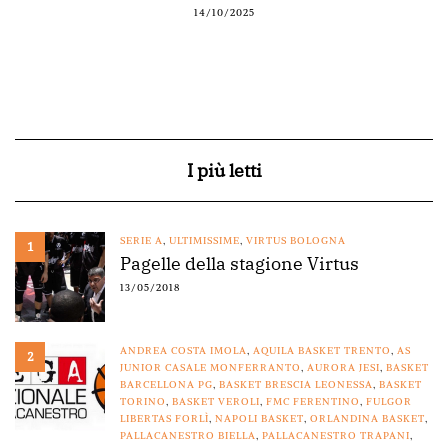
14/10/2025
I più letti
SERIE A
,
ULTIMISSIME
,
VIRTUS BOLOGNA
1
Pagelle della stagione Virtus
13/05/2018
ANDREA COSTA IMOLA
,
AQUILA BASKET TRENTO
,
AS
2
JUNIOR CASALE MONFERRANTO
,
AURORA JESI
,
BASKET
BARCELLONA PG
,
BASKET BRESCIA LEONESSA
,
BASKET
TORINO
,
BASKET VEROLI
,
FMC FERENTINO
,
FULGOR
LIBERTAS FORLÌ
,
NAPOLI BASKET
,
ORLANDINA BASKET
,
PALLACANESTRO BIELLA
,
PALLACANESTRO TRAPANI
,