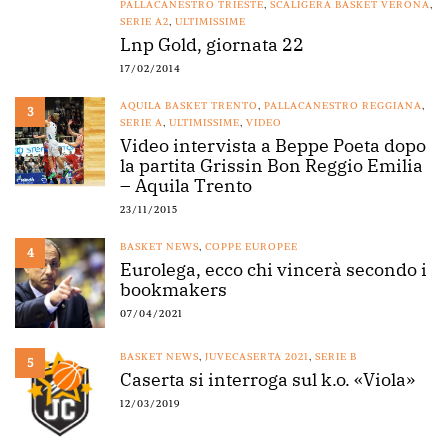
PALLACANESTRO TRIESTE
,
SCALIGERA BASKET VERONA
,
SERIE A2
,
ULTIMISSIME
Lnp Gold, giornata 22
17/02/2014
AQUILA BASKET TRENTO
,
PALLACANESTRO REGGIANA
,
3
SERIE A
,
ULTIMISSIME
,
VIDEO
Video intervista a Beppe Poeta dopo
la partita Grissin Bon Reggio Emilia
– Aquila Trento
23/11/2015
BASKET NEWS
,
COPPE EUROPEE
4
Eurolega, ecco chi vincerà secondo i
bookmakers
07/04/2021
BASKET NEWS
,
JUVECASERTA 2021
,
SERIE B
5
Caserta si interroga sul k.o. «Viola»
12/03/2019