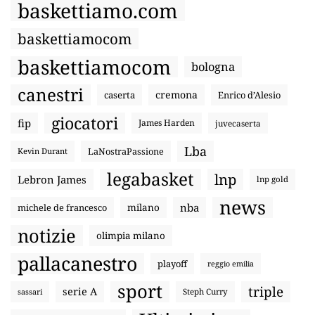
baskettiamo.com
baskettiamocom
baskettiamocom
bologna
canestri
cremona
caserta
Enrico d’Alesio
giocatori
fip
James Harden
juvecaserta
Lba
LaNostraPassione
Kevin Durant
legabasket
lnp
Lebron James
lnp gold
news
nba
michele de francesco
milano
notizie
olimpia milano
pallacanestro
playoff
reggio emilia
sport
triple
serie A
sassari
Steph Curry