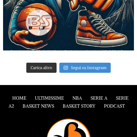
Carica altro
Segui su Instagram
HOME
ULTIMISSIME
NBA
SERIE A
SERIE
A2
BASKET NEWS
BASKET STORY
PODCAST