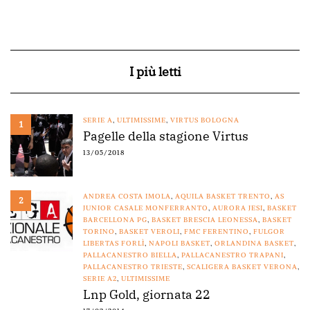
I più letti
SERIE A
,
ULTIMISSIME
,
VIRTUS BOLOGNA
1
Pagelle della stagione Virtus
13/05/2018
ANDREA COSTA IMOLA
,
AQUILA BASKET TRENTO
,
AS
2
JUNIOR CASALE MONFERRANTO
,
AURORA JESI
,
BASKET
BARCELLONA PG
,
BASKET BRESCIA LEONESSA
,
BASKET
TORINO
,
BASKET VEROLI
,
FMC FERENTINO
,
FULGOR
LIBERTAS FORLÌ
,
NAPOLI BASKET
,
ORLANDINA BASKET
,
PALLACANESTRO BIELLA
,
PALLACANESTRO TRAPANI
,
PALLACANESTRO TRIESTE
,
SCALIGERA BASKET VERONA
,
SERIE A2
,
ULTIMISSIME
Lnp Gold, giornata 22