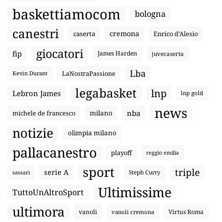
baskettiamocom
bologna
canestri
cremona
caserta
Enrico d’Alesio
giocatori
fip
James Harden
juvecaserta
Lba
LaNostraPassione
Kevin Durant
legabasket
lnp
Lebron James
lnp gold
news
nba
michele de francesco
milano
notizie
olimpia milano
pallacanestro
playoff
reggio emilia
sport
triple
serie A
sassari
Steph Curry
Ultimissime
TuttoUnAltroSport
ultimora
vanoli
Virtus Roma
vanoli cremona