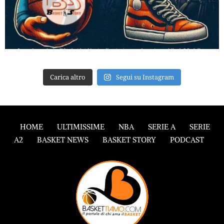
Carica altro
Segui su Instagram
HOME
ULTIMISSIME
NBA
SERIE A
SERIE
A2
BASKET NEWS
BASKET STORY
PODCAST