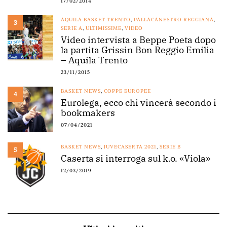
17/02/2014
AQUILA BASKET TRENTO
,
PALLACANESTRO REGGIANA
,
3
SERIE A
,
ULTIMISSIME
,
VIDEO
Video intervista a Beppe Poeta dopo
la partita Grissin Bon Reggio Emilia
– Aquila Trento
23/11/2015
BASKET NEWS
,
COPPE EUROPEE
4
Eurolega, ecco chi vincerà secondo i
bookmakers
07/04/2021
BASKET NEWS
,
JUVECASERTA 2021
,
SERIE B
5
Caserta si interroga sul k.o. «Viola»
12/03/2019