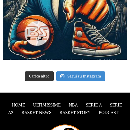
Carica altro
Segui su Instagram
HOME
ULTIMISSIME
NBA
SERIE A
SERIE
A2
BASKET NEWS
BASKET STORY
PODCAST