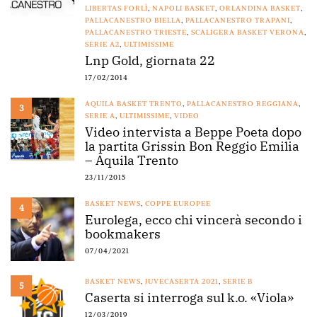
LIBERTAS FORLÌ
,
NAPOLI BASKET
,
ORLANDINA BASKET
,
PALLACANESTRO BIELLA
,
PALLACANESTRO TRAPANI
,
PALLACANESTRO TRIESTE
,
SCALIGERA BASKET VERONA
,
SERIE A2
,
ULTIMISSIME
Lnp Gold, giornata 22
17/02/2014
AQUILA BASKET TRENTO
,
PALLACANESTRO REGGIANA
,
3
SERIE A
,
ULTIMISSIME
,
VIDEO
Video intervista a Beppe Poeta dopo
la partita Grissin Bon Reggio Emilia
– Aquila Trento
23/11/2015
BASKET NEWS
,
COPPE EUROPEE
4
Eurolega, ecco chi vincerà secondo i
bookmakers
07/04/2021
BASKET NEWS
,
JUVECASERTA 2021
,
SERIE B
5
Caserta si interroga sul k.o. «Viola»
12/03/2019