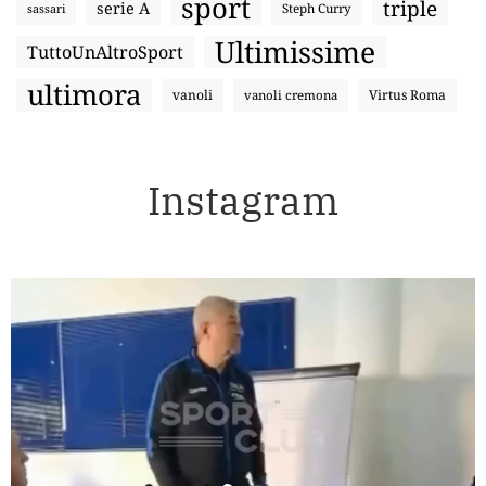
sport
triple
serie A
sassari
Steph Curry
Ultimissime
TuttoUnAltroSport
ultimora
vanoli
Virtus Roma
vanoli cremona
Instagram