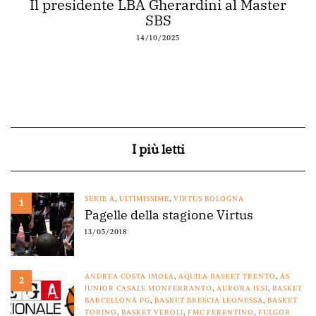
Il presidente LBA Gherardini al Master
SBS
14/10/2025
I più letti
SERIE A
,
ULTIMISSIME
,
VIRTUS BOLOGNA
1
Pagelle della stagione Virtus
13/05/2018
ANDREA COSTA IMOLA
,
AQUILA BASKET TRENTO
,
AS
2
JUNIOR CASALE MONFERRANTO
,
AURORA JESI
,
BASKET
BARCELLONA PG
,
BASKET BRESCIA LEONESSA
,
BASKET
TORINO
,
BASKET VEROLI
,
FMC FERENTINO
,
FULGOR