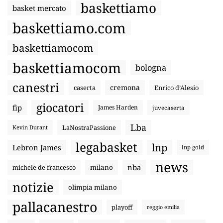
baskettiamo
basket mercato
baskettiamo.com
baskettiamocom
baskettiamocom
bologna
canestri
cremona
caserta
Enrico d’Alesio
giocatori
fip
James Harden
juvecaserta
Lba
LaNostraPassione
Kevin Durant
legabasket
lnp
Lebron James
lnp gold
news
nba
michele de francesco
milano
notizie
olimpia milano
pallacanestro
playoff
reggio emilia