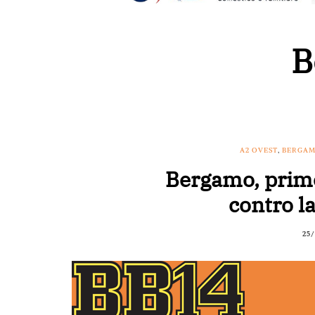
B
A2 OVEST
,
BERGAM
Bergamo, primo 
contro l
25