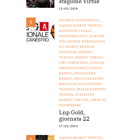
stagione Virtus
13/05/2018
ANDREA COSTA IMOLA
,
2
AQUILA BASKET TRENTO
,
AS JUNIOR CASALE
MONFERRANTO
,
AURORA
JESI
,
BASKET BARCELLONA
PG
,
BASKET BRESCIA
LEONESSA
,
BASKET
TORINO
,
BASKET VEROLI
,
FMC FERENTINO
,
FULGOR
LIBERTAS FORLÌ
,
NAPOLI
BASKET
,
ORLANDINA
BASKET
,
PALLACANESTRO
BIELLA
,
PALLACANESTRO
TRAPANI
,
PALLACANESTRO
TRIESTE
,
SCALIGERA
BASKET VERONA
,
SERIE A2
,
ULTIMISSIME
Lnp Gold,
giornata 22
17/02/2014
AQUILA BASKET TRENTO
,
3