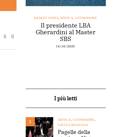
SSIME
BASKET NEWS
,
SERIE A
,
ULTIMISSIME
BASKET NEWS
nestro
Il presidente LBA
Acqu
arte a
Gherardini al Master
spons
o
SBS
14/10/2025
I più letti
SERIE A
,
ULTIMISSIME
,
1
VIRTUS BOLOGNA
Pagelle della