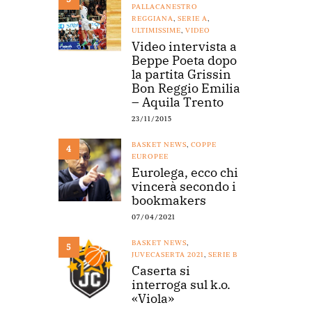
PALLACANESTRO
REGGIANA
,
SERIE A
,
ULTIMISSIME
,
VIDEO
Video intervista a
Beppe Poeta dopo
la partita Grissin
Bon Reggio Emilia
– Aquila Trento
23/11/2015
BASKET NEWS
,
COPPE
4
EUROPEE
Eurolega, ecco chi
vincerà secondo i
bookmakers
07/04/2021
BASKET NEWS
,
5
JUVECASERTA 2021
,
SERIE B
Caserta si
interroga sul k.o.
«Viola»