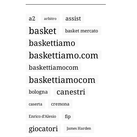
a2
assist
arbitro
basket
basket mercato
baskettiamo
baskettiamo.com
baskettiamocom
baskettiamocom
canestri
bologna
cremona
caserta
fip
Enrico d’Alesio
giocatori
James Harden