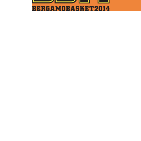
BASKET TORINO
,
BENEDETTO XIV CENTO
,
BERGAMO BASKET 2014
,
FORLÌ
PALLACANESTRO 2.015
,
FORTITUDO BOLOGN
NEW BASKET BRINDISI
,
PISTOIA BASKET
,
ROSETO
,
SCAFATI BASKET 1969
,
SCALIGERA
BASKET VERONA
,
SCANDONE AVELLINO
,
SERI
A2
,
URANIA MILANO
,
VUELLE PESARO
Serie A2, le protagoniste
della stagione 2025-26
08/08/2025