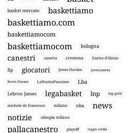
baskettiamo
basket mercato
baskettiamo.com
baskettiamocom
baskettiamocom
bologna
canestri
cremona
caserta
Enrico d’Alesio
giocatori
fip
James Harden
juvecaserta
Lba
LaNostraPassione
Kevin Durant
legabasket
lnp
Lebron James
lnp gold
news
nba
michele de francesco
milano
notizie
olimpia milano
pallacanestro
playoff
reggio emilia