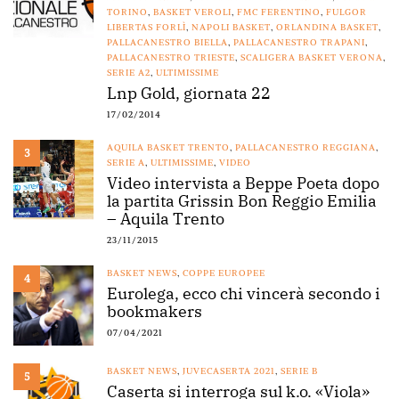
TORINO
,
BASKET VEROLI
,
FMC FERENTINO
,
FULGOR
LIBERTAS FORLÌ
,
NAPOLI BASKET
,
ORLANDINA BASKET
,
PALLACANESTRO BIELLA
,
PALLACANESTRO TRAPANI
,
PALLACANESTRO TRIESTE
,
SCALIGERA BASKET VERONA
,
SERIE A2
,
ULTIMISSIME
Lnp Gold, giornata 22
17/02/2014
AQUILA BASKET TRENTO
,
PALLACANESTRO REGGIANA
,
3
SERIE A
,
ULTIMISSIME
,
VIDEO
Video intervista a Beppe Poeta dopo
la partita Grissin Bon Reggio Emilia
– Aquila Trento
23/11/2015
BASKET NEWS
,
COPPE EUROPEE
4
Eurolega, ecco chi vincerà secondo i
bookmakers
07/04/2021
BASKET NEWS
,
JUVECASERTA 2021
,
SERIE B
5
Caserta si interroga sul k.o. «Viola»