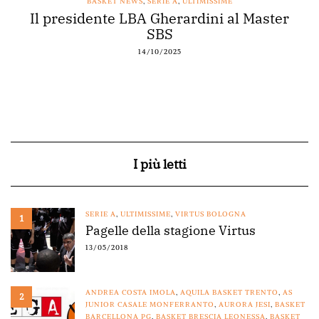
BASKET NEWS
,
SERIE A
,
ULTIMISSIME
Il presidente LBA Gherardini al Master
SBS
14/10/2025
I più letti
SERIE A
,
ULTIMISSIME
,
VIRTUS BOLOGNA
1
Pagelle della stagione Virtus
13/05/2018
ANDREA COSTA IMOLA
,
AQUILA BASKET TRENTO
,
AS
2
JUNIOR CASALE MONFERRANTO
,
AURORA JESI
,
BASKET
BARCELLONA PG
,
BASKET BRESCIA LEONESSA
,
BASKET