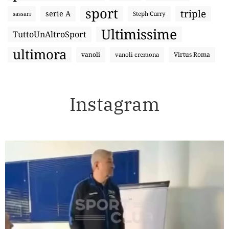
sport
triple
serie A
sassari
Steph Curry
Ultimissime
TuttoUnAltroSport
ultimora
vanoli
Virtus Roma
vanoli cremona
Instagram