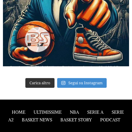
Carica altro
Segui su Instagram
HOME
ULTIMISSIME
NBA
SERIE A
SERIE
A2
BASKET NEWS
BASKET STORY
PODCAST