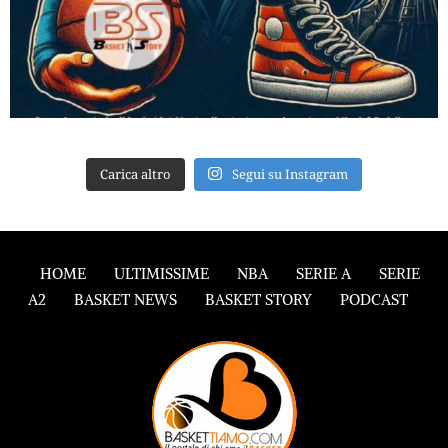
Carica altro
Segui su Instagram
HOME
ULTIMISSIME
NBA
SERIE A
SERIE
A2
BASKET NEWS
BASKET STORY
PODCAST