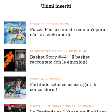
Ultimi inseriti
BASKET NEWS
,
ULTIMISSIME
Piazza Paci a canestro con un’opera
d’arte a cielo aperto
BASKET STORY
,
MAGAZINE
,
ULTIMISSIME
Basket Story #44 – Il basket
raccontato con le emozioni
SERIE A2
,
ULTIMISSIME
Fortitudo schiacciasassi: gara 5
senza storia!
FORTITUDO BOLOGNA
,
SERIE A2
,
ULTIMISSIME
La Fortitudo va 1-0 con un filo di gas.