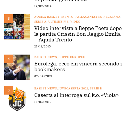
17/02/2014
AQUILA BASKET TRENTO
,
PALLACANESTRO REGGIANA
,
3
SERIE A
,
ULTIMISSIME
,
VIDEO
Video intervista a Beppe Poeta dopo
la partita Grissin Bon Reggio Emilia
– Aquila Trento
23/11/2015
BASKET NEWS
,
COPPE EUROPEE
4
Eurolega, ecco chi vincerà secondo i
bookmakers
07/04/2021
BASKET NEWS
,
JUVECASERTA 2021
,
SERIE B
5
Caserta si interroga sul k.o. «Viola»
12/03/2019