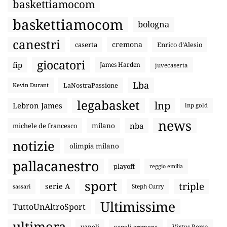
baskettiamocom
baskettiamocom
bologna
canestri
cremona
caserta
Enrico d’Alesio
giocatori
fip
James Harden
juvecaserta
Lba
LaNostraPassione
Kevin Durant
legabasket
lnp
Lebron James
lnp gold
news
nba
michele de francesco
milano
notizie
olimpia milano
pallacanestro
playoff
reggio emilia
sport
triple
serie A
sassari
Steph Curry
Ultimissime
TuttoUnAltroSport
ultimora
vanoli
Virtus Roma
vanoli cremona