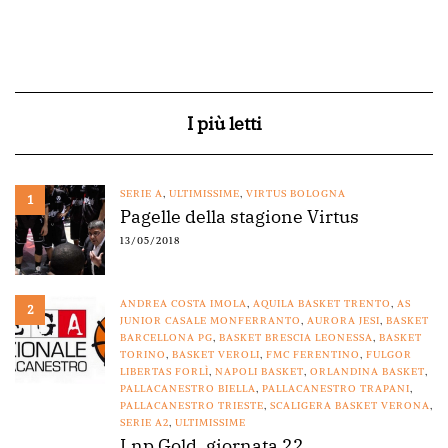
I più letti
SERIE A
,
ULTIMISSIME
,
VIRTUS BOLOGNA
1
Pagelle della stagione Virtus
13/05/2018
ANDREA COSTA IMOLA
,
AQUILA BASKET TRENTO
,
AS
2
JUNIOR CASALE MONFERRANTO
,
AURORA JESI
,
BASKET
BARCELLONA PG
,
BASKET BRESCIA LEONESSA
,
BASKET
TORINO
,
BASKET VEROLI
,
FMC FERENTINO
,
FULGOR
LIBERTAS FORLÌ
,
NAPOLI BASKET
,
ORLANDINA BASKET
,
PALLACANESTRO BIELLA
,
PALLACANESTRO TRAPANI
,
PALLACANESTRO TRIESTE
,
SCALIGERA BASKET VERONA
,
SERIE A2
,
ULTIMISSIME
Lnp Gold, giornata 22