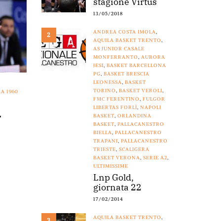
stagione Virtus
13/05/2018
ANDREA COSTA IMOLA
,
2
AQUILA BASKET TRENTO
,
AS JUNIOR CASALE
MONFERRANTO
,
AURORA
JESI
,
BASKET BARCELLONA
PG
,
BASKET BRESCIA
LEONESSA
,
BASKET
TORINO
,
BASKET VEROLI
,
A 1960
FMC FERENTINO
,
FULGOR
i
LIBERTAS FORLÌ
,
NAPOLI
BASKET
,
ORLANDINA
BASKET
,
PALLACANESTRO
BIELLA
,
PALLACANESTRO
TRAPANI
,
PALLACANESTRO
TRIESTE
,
SCALIGERA
BASKET VERONA
,
SERIE A2
,
ULTIMISSIME
Lnp Gold,
giornata 22
17/02/2014
AQUILA BASKET TRENTO
,
3