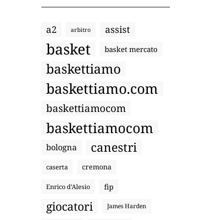
a2
assist
arbitro
basket
basket mercato
baskettiamo
baskettiamo.com
baskettiamocom
baskettiamocom
canestri
bologna
cremona
caserta
fip
Enrico d’Alesio
giocatori
James Harden