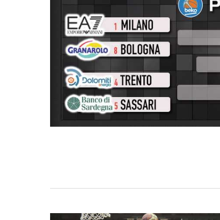
BASKET TORINO
,
BENEDETTO XIV CENTO
,
BERGAMO BASKET 2014
,
FORLÌ
PALLACANESTRO 2.015
,
FORTITUDO BOLOGN
NEW BASKET BRINDISI
,
PISTOIA BASKET
,
ROSETO
,
SCAFATI BASKET 1969
,
SCALIGERA
BASKET VERONA
,
SCANDONE AVELLINO
,
SERI
A2
,
URANIA MILANO
,
VUELLE PESARO
Serie A2, le protagoniste
della stagione 2025-26
08/08/2025