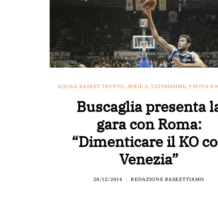
AQUILA BASKET TRENTO
,
SERIE A
,
ULTIMISSIME
,
VIRTUS RO
Buscaglia presenta l
gara con Roma:
“Dimenticare il KO c
Venezia”
28/12/2014
REDAZIONE BASKETTIAMO