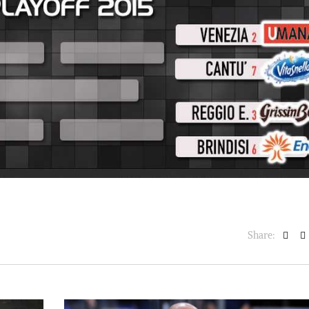
BASKET NEWS
,
ULTIMISSIME
BASKET NEWS
,
ULTIMI
Alla Roig Arena di
Piazza Paci a ca
A
,
Valencia arriva «The
con un’opera d’
Eye»
cielo apert
E
14/07/2025
17/06/2026
Share: