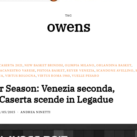
TAG
owens
CASERTA 2021
,
NEW BASKET BRINDISI
,
OLIMPIA MILANO
,
ORLANDINA BASKET
,
LACANESTRO VARESE
,
PISTOIA BASKET
,
REYER VENEZIA
,
SCANDONE AVELLINO
,
NA
,
VIRTUS BOLOGNA
,
VIRTUS ROMA 1960
,
VUELLE PESARO
ar Season: Venezia seconda,
 Caserta scende in Legadue
1/05/2015
ANDREA NINETTI