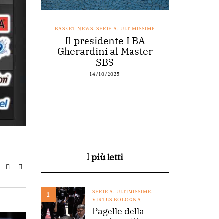
SSIME
BASKET NEWS
,
SERIE A
,
ULTIMISSIME
BASKET NEWS
nestro
Il presidente LBA
Acqu
arte a
Gherardini al Master
spons
o
SBS
14/10/2025
I più letti
SERIE A
,
ULTIMISSIME
,
1
VIRTUS BOLOGNA
Pagelle della