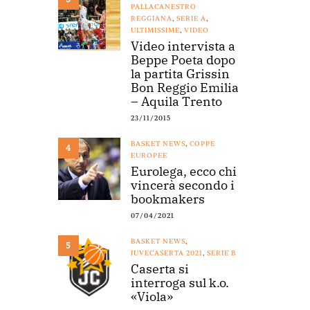
PALLACANESTRO
REGGIANA
,
SERIE A
,
ULTIMISSIME
,
VIDEO
Video intervista a
Beppe Poeta dopo
la partita Grissin
Bon Reggio Emilia
– Aquila Trento
23/11/2015
BASKET NEWS
,
COPPE
4
EUROPEE
Eurolega, ecco chi
vincerà secondo i
bookmakers
07/04/2021
BASKET NEWS
,
5
JUVECASERTA 2021
,
SERIE B
Caserta si
interroga sul k.o.
«Viola»