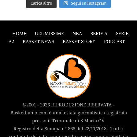
Carica altro
Segui su Instagram
HOME
ULTIMISSIME
NBA
SERIE A
SERIE
A2
BASKET NEWS
BASKET STORY
PODCAST
©2001 - 2026 RIPRODUZIONE RISERVATA -
Baskettiamo.com è una testata giornalistica registrata
presso il Tribunale di S.Maria C.V.
Registro della Stampa n° 868 del 22/11/2018 - Tutti i
contenuti del sito, comprese le riviste, sono protetti da