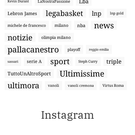
Lba
LaNostraPassione
Kevin Durant
legabasket
lnp
Lebron James
lnp gold
news
nba
michele de francesco
milano
notizie
olimpia milano
pallacanestro
playoff
reggio emilia
sport
triple
serie A
sassari
Steph Curry
Ultimissime
TuttoUnAltroSport
ultimora
vanoli
Virtus Roma
vanoli cremona
Instagram