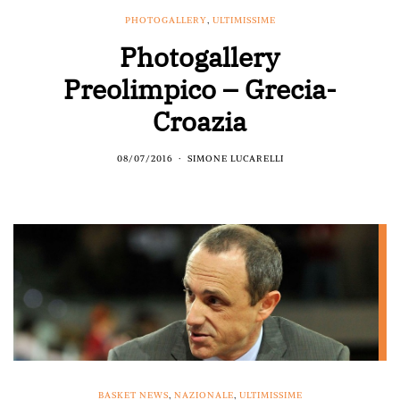
PHOTOGALLERY
,
ULTIMISSIME
Photogallery
Preolimpico – Grecia-
Croazia
08/07/2016
SIMONE LUCARELLI
BASKET NEWS
,
NAZIONALE
,
ULTIMISSIME