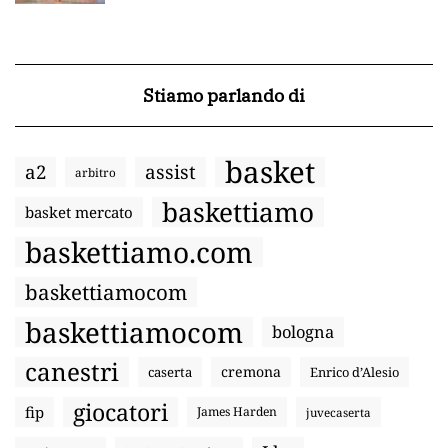
Stiamo parlando di
basket
a2
assist
arbitro
baskettiamo
basket mercato
baskettiamo.com
baskettiamocom
baskettiamocom
bologna
canestri
cremona
caserta
Enrico d’Alesio
giocatori
fip
James Harden
juvecaserta