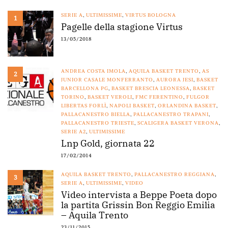
SERIE A
,
ULTIMISSIME
,
VIRTUS BOLOGNA
1
Pagelle della stagione Virtus
13/05/2018
ANDREA COSTA IMOLA
,
AQUILA BASKET TRENTO
,
AS
2
JUNIOR CASALE MONFERRANTO
,
AURORA JESI
,
BASKET
BARCELLONA PG
,
BASKET BRESCIA LEONESSA
,
BASKET
TORINO
,
BASKET VEROLI
,
FMC FERENTINO
,
FULGOR
LIBERTAS FORLÌ
,
NAPOLI BASKET
,
ORLANDINA BASKET
,
PALLACANESTRO BIELLA
,
PALLACANESTRO TRAPANI
,
PALLACANESTRO TRIESTE
,
SCALIGERA BASKET VERONA
,
SERIE A2
,
ULTIMISSIME
Lnp Gold, giornata 22
17/02/2014
AQUILA BASKET TRENTO
,
PALLACANESTRO REGGIANA
,
3
SERIE A
,
ULTIMISSIME
,
VIDEO
Video intervista a Beppe Poeta dopo
la partita Grissin Bon Reggio Emilia
– Aquila Trento
23/11/2015