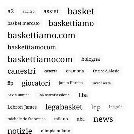
basket
a2
assist
arbitro
baskettiamo
basket mercato
baskettiamo.com
baskettiamocom
baskettiamocom
bologna
canestri
cremona
caserta
Enrico d’Alesio
giocatori
fip
James Harden
juvecaserta
Lba
LaNostraPassione
Kevin Durant
legabasket
lnp
Lebron James
lnp gold
news
nba
michele de francesco
milano
notizie
olimpia milano