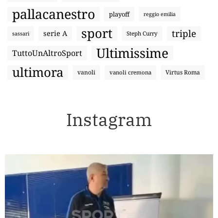
pallacanestro
playoff
reggio emilia
sport
triple
serie A
sassari
Steph Curry
Ultimissime
TuttoUnAltroSport
ultimora
vanoli
Virtus Roma
vanoli cremona
Instagram