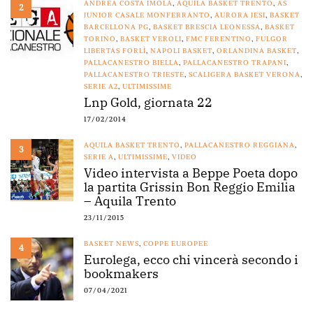
ANDREA COSTA IMOLA
,
AQUILA BASKET TRENTO
,
AS
2
JUNIOR CASALE MONFERRANTO
,
AURORA JESI
,
BASKET
BARCELLONA PG
,
BASKET BRESCIA LEONESSA
,
BASKET
TORINO
,
BASKET VEROLI
,
FMC FERENTINO
,
FULGOR
LIBERTAS FORLÌ
,
NAPOLI BASKET
,
ORLANDINA BASKET
,
PALLACANESTRO BIELLA
,
PALLACANESTRO TRAPANI
,
PALLACANESTRO TRIESTE
,
SCALIGERA BASKET VERONA
,
SERIE A2
,
ULTIMISSIME
Lnp Gold, giornata 22
17/02/2014
AQUILA BASKET TRENTO
,
PALLACANESTRO REGGIANA
,
3
SERIE A
,
ULTIMISSIME
,
VIDEO
Video intervista a Beppe Poeta dopo
la partita Grissin Bon Reggio Emilia
– Aquila Trento
23/11/2015
BASKET NEWS
,
COPPE EUROPEE
4
Eurolega, ecco chi vincerà secondo i
bookmakers
07/04/2021