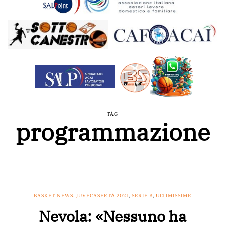
TAG
programmazione
BASKET NEWS
,
JUVECASERTA 2021
,
SERIE B
,
ULTIMISSIME
Nevola: «Nessuno ha