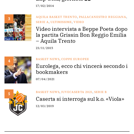
17/02/2014
AQUILA BASKET TRENTO
,
PALLACANESTRO REGGIANA
,
3
SERIE A
,
ULTIMISSIME
,
VIDEO
Video intervista a Beppe Poeta dopo
la partita Grissin Bon Reggio Emilia
– Aquila Trento
23/11/2015
BASKET NEWS
,
COPPE EUROPEE
4
Eurolega, ecco chi vincerà secondo i
bookmakers
07/04/2021
BASKET NEWS
,
JUVECASERTA 2021
,
SERIE B
5
Caserta si interroga sul k.o. «Viola»
12/03/2019