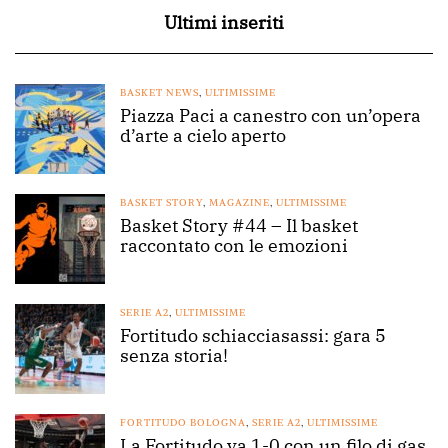
Ultimi inseriti
BASKET NEWS
,
ULTIMISSIME
Piazza Paci a canestro con un’opera
d’arte a cielo aperto
BASKET STORY
,
MAGAZINE
,
ULTIMISSIME
Basket Story #44 – Il basket
raccontato con le emozioni
SERIE A2
,
ULTIMISSIME
Fortitudo schiacciasassi: gara 5
senza storia!
FORTITUDO BOLOGNA
,
SERIE A2
,
ULTIMISSIME
La Fortitudo va 1-0 con un filo di gas.