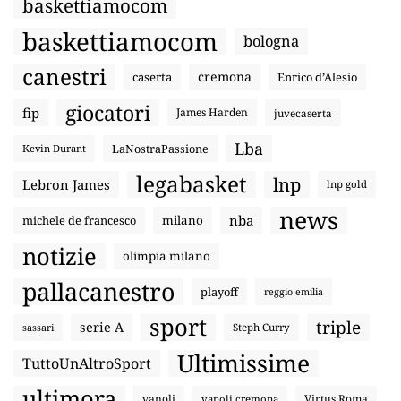
baskettiamocom
baskettiamocom
bologna
canestri
cremona
caserta
Enrico d’Alesio
giocatori
fip
James Harden
juvecaserta
Lba
LaNostraPassione
Kevin Durant
legabasket
lnp
Lebron James
lnp gold
news
nba
michele de francesco
milano
notizie
olimpia milano
pallacanestro
playoff
reggio emilia
sport
triple
serie A
sassari
Steph Curry
Ultimissime
TuttoUnAltroSport
ultimora
vanoli
Virtus Roma
vanoli cremona