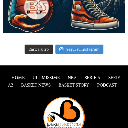
Carica altro
Segui su Instagram
HOME
ULTIMISSIME
NBA
SERIE A
SERIE
A2
BASKET NEWS
BASKET STORY
PODCAST