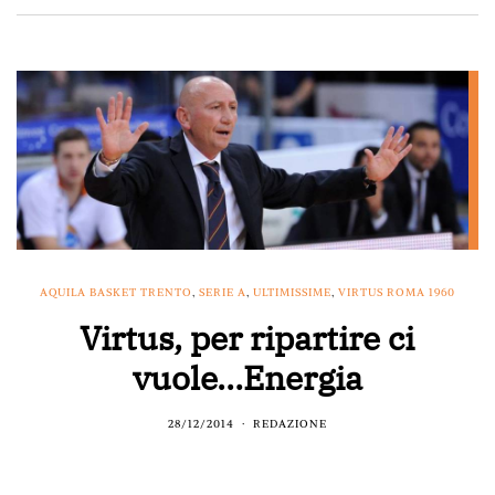
AQUILA BASKET TRENTO
,
SERIE A
,
ULTIMISSIME
,
VIRTUS ROMA 1960
Virtus, per ripartire ci
vuole…Energia
28/12/2014
REDAZIONE