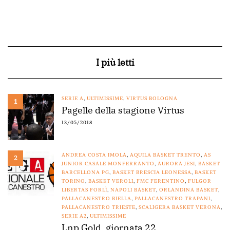
I più letti
SERIE A
,
ULTIMISSIME
,
VIRTUS BOLOGNA
1
Pagelle della stagione Virtus
13/05/2018
ANDREA COSTA IMOLA
,
AQUILA BASKET TRENTO
,
AS
2
JUNIOR CASALE MONFERRANTO
,
AURORA JESI
,
BASKET
BARCELLONA PG
,
BASKET BRESCIA LEONESSA
,
BASKET
TORINO
,
BASKET VEROLI
,
FMC FERENTINO
,
FULGOR
LIBERTAS FORLÌ
,
NAPOLI BASKET
,
ORLANDINA BASKET
,
PALLACANESTRO BIELLA
,
PALLACANESTRO TRAPANI
,
PALLACANESTRO TRIESTE
,
SCALIGERA BASKET VERONA
,
SERIE A2
,
ULTIMISSIME
Lnp Gold, giornata 22