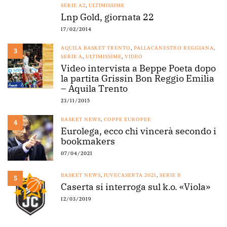
SERIE A2
,
ULTIMISSIME
Lnp Gold, giornata 22
17/02/2014
AQUILA BASKET TRENTO
,
PALLACANESTRO REGGIANA
,
3
SERIE A
,
ULTIMISSIME
,
VIDEO
Video intervista a Beppe Poeta dopo
la partita Grissin Bon Reggio Emilia
– Aquila Trento
23/11/2015
BASKET NEWS
,
COPPE EUROPEE
4
Eurolega, ecco chi vincerà secondo i
bookmakers
07/04/2021
BASKET NEWS
,
JUVECASERTA 2021
,
SERIE B
5
Caserta si interroga sul k.o. «Viola»
12/03/2019