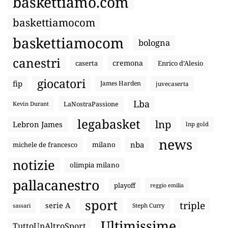
baskettiamo.com
baskettiamocom
baskettiamocom
bologna
canestri
cremona
caserta
Enrico d’Alesio
giocatori
fip
James Harden
juvecaserta
Lba
LaNostraPassione
Kevin Durant
legabasket
lnp
Lebron James
lnp gold
news
nba
michele de francesco
milano
notizie
olimpia milano
pallacanestro
playoff
reggio emilia
sport
triple
serie A
sassari
Steph Curry
Ultimissime
TuttoUnAltroSport