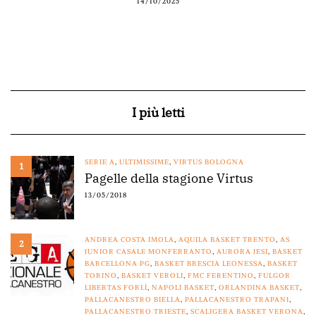
14/10/2025
I più letti
SERIE A
,
ULTIMISSIME
,
VIRTUS BOLOGNA
1
Pagelle della stagione Virtus
13/05/2018
ANDREA COSTA IMOLA
,
AQUILA BASKET TRENTO
,
AS
2
JUNIOR CASALE MONFERRANTO
,
AURORA JESI
,
BASKET
BARCELLONA PG
,
BASKET BRESCIA LEONESSA
,
BASKET
TORINO
,
BASKET VEROLI
,
FMC FERENTINO
,
FULGOR
LIBERTAS FORLÌ
,
NAPOLI BASKET
,
ORLANDINA BASKET
,
PALLACANESTRO BIELLA
,
PALLACANESTRO TRAPANI
,
PALLACANESTRO TRIESTE
,
SCALIGERA BASKET VERONA
,