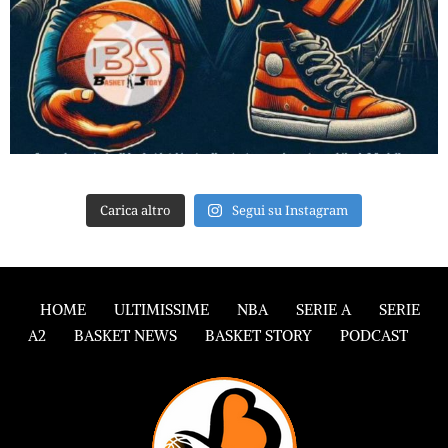
Carica altro
Segui su Instagram
HOME
ULTIMISSIME
NBA
SERIE A
SERIE
A2
BASKET NEWS
BASKET STORY
PODCAST