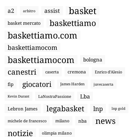
basket
a2
assist
arbitro
baskettiamo
basket mercato
baskettiamo.com
baskettiamocom
baskettiamocom
bologna
canestri
cremona
caserta
Enrico d’Alesio
giocatori
fip
James Harden
juvecaserta
Lba
LaNostraPassione
Kevin Durant
legabasket
lnp
Lebron James
lnp gold
news
nba
michele de francesco
milano
notizie
olimpia milano