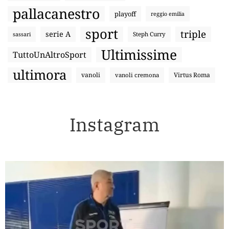
pallacanestro
playoff
reggio emilia
sport
triple
serie A
sassari
Steph Curry
Ultimissime
TuttoUnAltroSport
ultimora
vanoli
Virtus Roma
vanoli cremona
Instagram