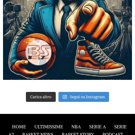
Carica altro
Segui su Instagram
HOME
ULTIMISSIME
NBA
SERIE A
SERIE
A2
BASKET NEWS
BASKET STORY
PODCAST