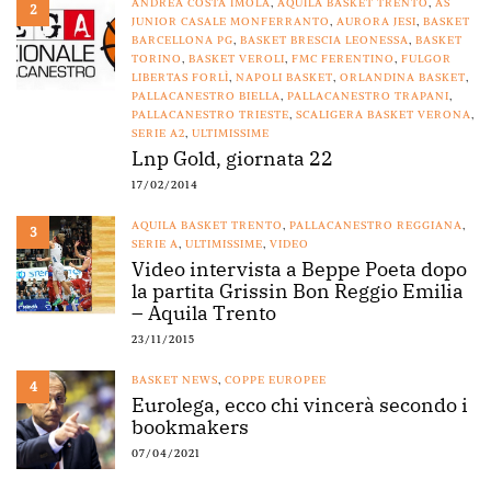
ANDREA COSTA IMOLA
,
AQUILA BASKET TRENTO
,
AS
2
JUNIOR CASALE MONFERRANTO
,
AURORA JESI
,
BASKET
BARCELLONA PG
,
BASKET BRESCIA LEONESSA
,
BASKET
TORINO
,
BASKET VEROLI
,
FMC FERENTINO
,
FULGOR
LIBERTAS FORLÌ
,
NAPOLI BASKET
,
ORLANDINA BASKET
,
PALLACANESTRO BIELLA
,
PALLACANESTRO TRAPANI
,
PALLACANESTRO TRIESTE
,
SCALIGERA BASKET VERONA
,
SERIE A2
,
ULTIMISSIME
Lnp Gold, giornata 22
17/02/2014
AQUILA BASKET TRENTO
,
PALLACANESTRO REGGIANA
,
3
SERIE A
,
ULTIMISSIME
,
VIDEO
Video intervista a Beppe Poeta dopo
la partita Grissin Bon Reggio Emilia
– Aquila Trento
23/11/2015
BASKET NEWS
,
COPPE EUROPEE
4
Eurolega, ecco chi vincerà secondo i
bookmakers
07/04/2021