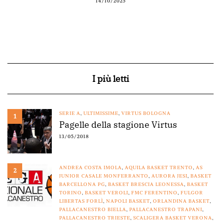
5
I più letti
SERIE A
,
ULTIMISSIME
,
VIRTUS BOLOGNA
1
Pagelle della stagione Virtus
13/05/2018
ANDREA COSTA IMOLA
,
AQUILA BASKET TRENTO
,
AS
2
JUNIOR CASALE MONFERRANTO
,
AURORA JESI
,
BASKET
BARCELLONA PG
,
BASKET BRESCIA LEONESSA
,
BASKET
TORINO
,
BASKET VEROLI
,
FMC FERENTINO
,
FULGOR
LIBERTAS FORLÌ
,
NAPOLI BASKET
,
ORLANDINA BASKET
,
PALLACANESTRO BIELLA
,
PALLACANESTRO TRAPANI
,
PALLACANESTRO TRIESTE
,
SCALIGERA BASKET VERONA
,