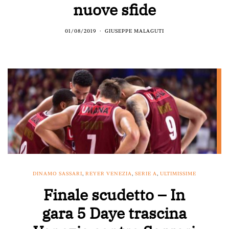
nuove sfide
01/08/2019
GIUSEPPE MALAGUTI
DINAMO SASSARI
,
REYER VENEZIA
,
SERIE A
,
ULTIMISSIME
Finale scudetto – In
gara 5 Daye trascina