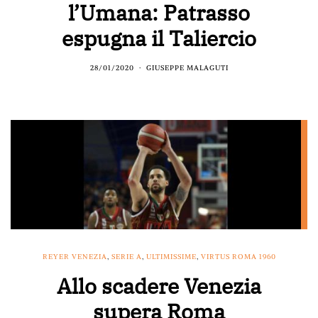
l’Umana: Patrasso
espugna il Taliercio
28/01/2020
GIUSEPPE MALAGUTI
REYER VENEZIA
,
SERIE A
,
ULTIMISSIME
,
VIRTUS ROMA 1960
Allo scadere Venezia
supera Roma