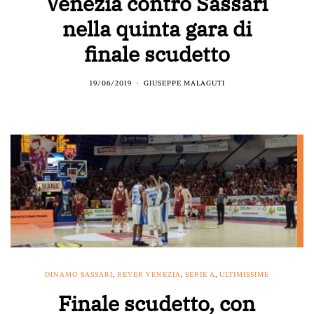
Venezia contro Sassari
nella quinta gara di
finale scudetto
19/06/2019
GIUSEPPE MALAGUTI
DINAMO SASSARI
,
REYER VENEZIA
,
SERIE A
,
ULTIMISSIME
Finale scudetto, con