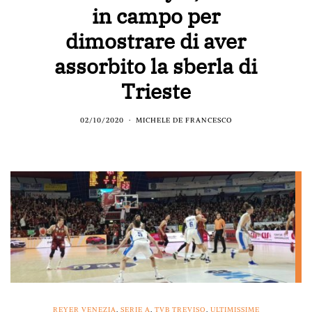
in campo per
dimostrare di aver
assorbito la sberla di
Trieste
02/10/2020
MICHELE DE FRANCESCO
REYER VENEZIA
,
SERIE A
,
TVB TREVISO
,
ULTIMISSIME