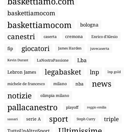
baskettiamo.com
baskettiamocom
baskettiamocom
bologna
canestri
cremona
caserta
Enrico d’Alesio
giocatori
fip
James Harden
juvecaserta
Lba
LaNostraPassione
Kevin Durant
legabasket
lnp
Lebron James
lnp gold
news
nba
michele de francesco
milano
notizie
olimpia milano
pallacanestro
playoff
reggio emilia
sport
triple
serie A
sassari
Steph Curry
Ultimissime
TuttoUnAltroSport