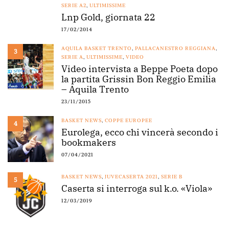
SERIE A2
,
ULTIMISSIME
Lnp Gold, giornata 22
17/02/2014
AQUILA BASKET TRENTO
,
PALLACANESTRO REGGIANA
,
3
SERIE A
,
ULTIMISSIME
,
VIDEO
Video intervista a Beppe Poeta dopo
la partita Grissin Bon Reggio Emilia
– Aquila Trento
23/11/2015
BASKET NEWS
,
COPPE EUROPEE
4
Eurolega, ecco chi vincerà secondo i
bookmakers
07/04/2021
BASKET NEWS
,
JUVECASERTA 2021
,
SERIE B
5
Caserta si interroga sul k.o. «Viola»
12/03/2019