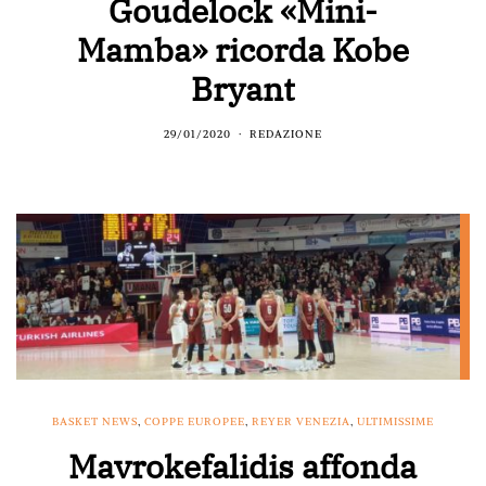
Goudelock «Mini-
Mamba» ricorda Kobe
Bryant
29/01/2020
REDAZIONE
BASKET NEWS
,
COPPE EUROPEE
,
REYER VENEZIA
,
ULTIMISSIME
Mavrokefalidis affonda