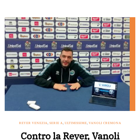
REYER VENEZIA
,
SERIE A
,
ULTIMISSIME
,
VANOLI CREMONA
Contro la Reyer, Vanoli